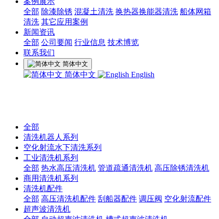
案例展示
全部
除漆除锈
混凝土清洗
换热器换能器清洗
船体网箱
清洗
其它应用案例
新闻资讯
全部
公司要闻
行业信息
技术博览
联系我们
简体中文
简体中文
English
全部
清洗机器人系列
空化射流水下清洗系列
工业清洗机系列
全部
热水高压清洗机
管道疏通清洗机
高压除锈清洗机
商用清洗机系列
清洗机配件
全部
高压清洗机配件
刮船器配件
调压阀
空化射流配件
超声波清洗机