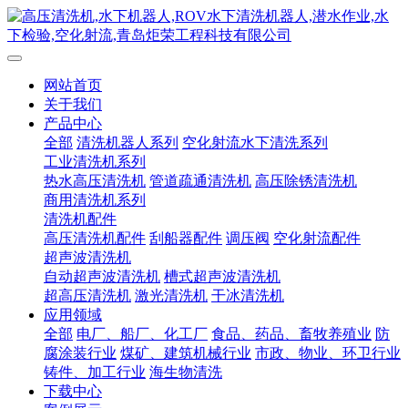
网站首页
关于我们
产品中心
全部
清洗机器人系列
空化射流水下清洗系列
工业清洗机系列
热水高压清洗机
管道疏通清洗机
高压除锈清洗机
商用清洗机系列
清洗机配件
高压清洗机配件
刮船器配件
调压阀
空化射流配件
超声波清洗机
自动超声波清洗机
槽式超声波清洗机
超高压清洗机
激光清洗机
干冰清洗机
应用领域
全部
电厂、船厂、化工厂
食品、药品、畜牧养殖业
防
腐涂装行业
煤矿、建筑机械行业
市政、物业、环卫行业
铸件、加工行业
海生物清洗
下载中心