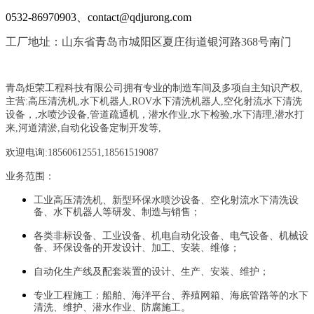
0532-86970903、contact@qdjurong.com
工厂地址：山东省青岛市城阳区夏庄街道银河路368号南门
青岛炬荣工程科技有限公司拥有专业的制造车间及多项自主知识产权,
主营:
高压清洗机,水下机器人,ROV水下清洗机器人,空化射流水下清洗
设备，
,
水喷沙设备
,管道疏通机
，
潜水作业,水下检验,水下清理,潜水打
来,河道清淤,自动化设备定制开发等,
欢迎电询:18560612551,18561519087
业务范围：
工业高压清洗机、新型环保水喷沙设备、空化射流水下清洗设
备、水下机器人等研发、制造与销售；
各类非标设备、工业设备、机电自动化设备、电气设备、机械设
备、环保设备的开发设计、加工、安装、维修；
自动化生产线及配套装置的设计、生产、安装、维护；
专业工程施工：船舶、海洋平台、养殖网箱、海底管路等的水下
清洗、维护、潜水作业、防腐施工。