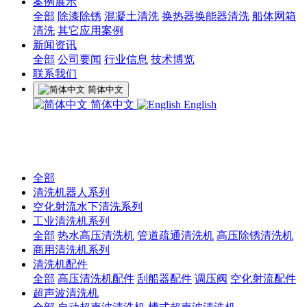
案例展示
全部
除漆除锈
混凝土清洗
换热器换能器清洗
船体网箱
清洗
其它应用案例
新闻资讯
全部
公司要闻
行业信息
技术博览
联系我们
简体中文
简体中文
English
全部
清洗机器人系列
空化射流水下清洗系列
工业清洗机系列
全部
热水高压清洗机
管道疏通清洗机
高压除锈清洗机
商用清洗机系列
清洗机配件
全部
高压清洗机配件
刮船器配件
调压阀
空化射流配件
超声波清洗机