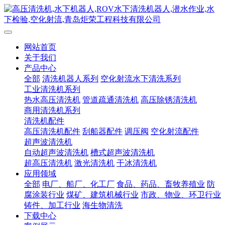
网站首页
关于我们
产品中心
全部
清洗机器人系列
空化射流水下清洗系列
工业清洗机系列
热水高压清洗机
管道疏通清洗机
高压除锈清洗机
商用清洗机系列
清洗机配件
高压清洗机配件
刮船器配件
调压阀
空化射流配件
超声波清洗机
自动超声波清洗机
槽式超声波清洗机
超高压清洗机
激光清洗机
干冰清洗机
应用领域
全部
电厂、船厂、化工厂
食品、药品、畜牧养殖业
防
腐涂装行业
煤矿、建筑机械行业
市政、物业、环卫行业
铸件、加工行业
海生物清洗
下载中心