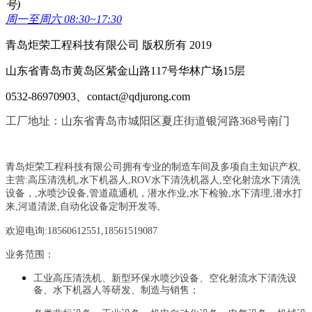
号)
周一至周六 08:30~17:30
青岛炬荣工程科技有限公司 版权所有 2019
山东省青岛市黄岛区紫金山路117号华林广场15层
0532-86970903、contact@qdjurong.com
工厂地址：山东省青岛市城阳区夏庄街道银河路368号南门
青岛炬荣工程科技有限公司拥有专业的制造车间及多项自主知识产权,
主营:
高压清洗机,水下机器人,ROV水下清洗机器人,空化射流水下清洗
设备，
,
水喷沙设备
,管道疏通机
，
潜水作业,水下检验,水下清理,潜水打
来,河道清淤,自动化设备定制开发等,
欢迎电询:18560612551,18561519087
业务范围：
工业高压清洗机、新型环保水喷沙设备、空化射流水下清洗设
备、水下机器人等研发、制造与销售；