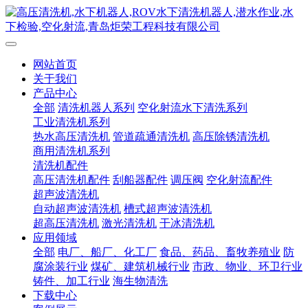
网站首页
关于我们
产品中心
全部
清洗机器人系列
空化射流水下清洗系列
工业清洗机系列
热水高压清洗机
管道疏通清洗机
高压除锈清洗机
商用清洗机系列
清洗机配件
高压清洗机配件
刮船器配件
调压阀
空化射流配件
超声波清洗机
自动超声波清洗机
槽式超声波清洗机
超高压清洗机
激光清洗机
干冰清洗机
应用领域
全部
电厂、船厂、化工厂
食品、药品、畜牧养殖业
防
腐涂装行业
煤矿、建筑机械行业
市政、物业、环卫行业
铸件、加工行业
海生物清洗
下载中心