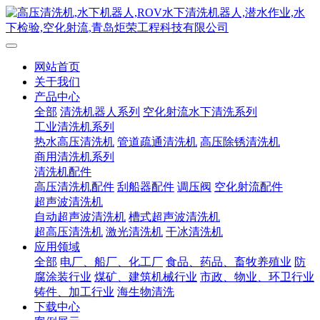
网站首页
关于我们
产品中心
全部
清洗机器人系列
空化射流水下清洗系列
工业清洗机系列
热水高压清洗机
管道疏通清洗机
高压除锈清洗机
商用清洗机系列
清洗机配件
高压清洗机配件
刮船器配件
调压阀
空化射流配件
超声波清洗机
自动超声波清洗机
槽式超声波清洗机
超高压清洗机
激光清洗机
干冰清洗机
应用领域
全部
电厂、船厂、化工厂
食品、药品、畜牧养殖业
防
腐涂装行业
煤矿、建筑机械行业
市政、物业、环卫行业
铸件、加工行业
海生物清洗
下载中心