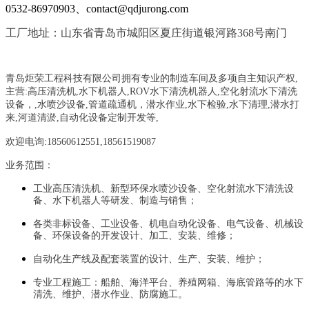
0532-86970903、contact@qdjurong.com
工厂地址：山东省青岛市城阳区夏庄街道银河路368号南门
青岛炬荣工程科技有限公司拥有专业的制造车间及多项自主知识产权,
主营:
高压清洗机,水下机器人,ROV水下清洗机器人,空化射流水下清洗
设备，
,
水喷沙设备
,管道疏通机
，
潜水作业,水下检验,水下清理,潜水打
来,河道清淤,自动化设备定制开发等,
欢迎电询:18560612551,18561519087
业务范围：
工业高压清洗机、新型环保水喷沙设备、空化射流水下清洗设
备、水下机器人等研发、制造与销售；
各类非标设备、工业设备、机电自动化设备、电气设备、机械设
备、环保设备的开发设计、加工、安装、维修；
自动化生产线及配套装置的设计、生产、安装、维护；
专业工程施工：船舶、海洋平台、养殖网箱、海底管路等的水下
清洗、维护、潜水作业、防腐施工。