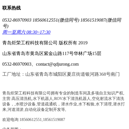
联系热线
0532-86970903 18560612551(微信同号) 18561519087(微信同
号)
周一至周六 08:30~17:30
青岛炬荣工程科技有限公司 版权所有 2019
山东省青岛市黄岛区紫金山路117号华林广场15层
0532-86970903、contact@qdjurong.com
工厂地址：山东省青岛市城阳区夏庄街道银河路368号南门
青岛炬荣工程科技有限公司拥有专业的制造车间及多项自主知识产权,
主营:
高压清洗机,水下机器人,ROV水下清洗机器人,空化射流水下清洗
设备，
,
水喷沙设备
,管道疏通机
，
潜水作业,水下检验,水下清理,潜水打
来,河道清淤,自动化设备定制开发等,
欢迎电询:18560612551,18561519087