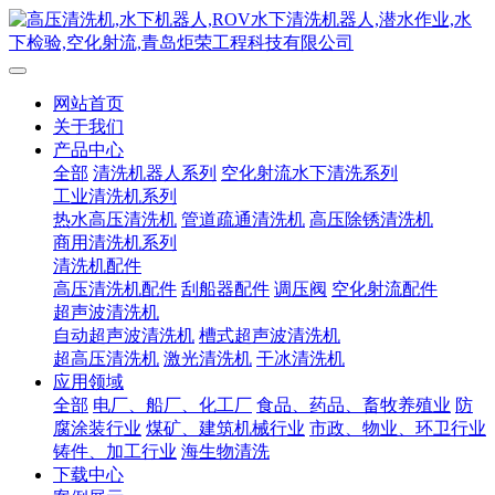
网站首页
关于我们
产品中心
全部
清洗机器人系列
空化射流水下清洗系列
工业清洗机系列
热水高压清洗机
管道疏通清洗机
高压除锈清洗机
商用清洗机系列
清洗机配件
高压清洗机配件
刮船器配件
调压阀
空化射流配件
超声波清洗机
自动超声波清洗机
槽式超声波清洗机
超高压清洗机
激光清洗机
干冰清洗机
应用领域
全部
电厂、船厂、化工厂
食品、药品、畜牧养殖业
防
腐涂装行业
煤矿、建筑机械行业
市政、物业、环卫行业
铸件、加工行业
海生物清洗
下载中心