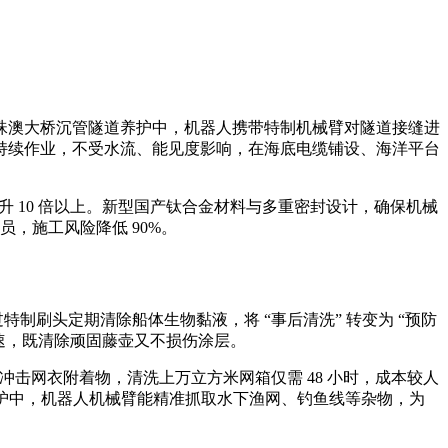
珠澳大桥沉管隧道养护中，机器人携带特制机械臂对隧道接缝进
持续作业，不受水流、能见度影响，在海底电缆铺设、海洋平台
升 10 倍以上。新型国产钛合金材料与多重密封设计，确保机械
，施工风险降低 90%。
特制刷头定期清除船体生物黏液，将 “事后清洗” 转变为 “预防
转速，既清除顽固藤壶又不损伤涂层。
炸冲击网衣附着物，清洗
上
万立方米网箱仅需
48 小时，成本较人
维护中，机器人机械臂能精准抓取水下渔网、钓鱼线等杂物，为