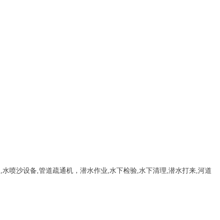
，
,
水喷沙设备
,管道疏通机
，
潜水作业,水下检验,水下清理,潜水打来,河道