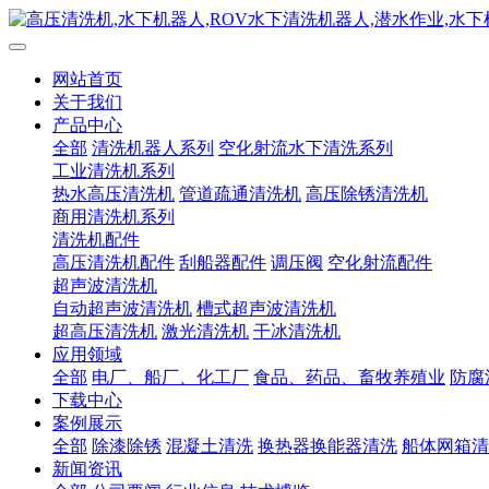
网站首页
关于我们
产品中心
全部
清洗机器人系列
空化射流水下清洗系列
工业清洗机系列
热水高压清洗机
管道疏通清洗机
高压除锈清洗机
商用清洗机系列
清洗机配件
高压清洗机配件
刮船器配件
调压阀
空化射流配件
超声波清洗机
自动超声波清洗机
槽式超声波清洗机
超高压清洗机
激光清洗机
干冰清洗机
应用领域
全部
电厂、船厂、化工厂
食品、药品、畜牧养殖业
防腐
下载中心
案例展示
全部
除漆除锈
混凝土清洗
换热器换能器清洗
船体网箱清
新闻资讯