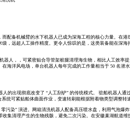
，而配备机械臂的水下机器人已成为深海工程的核心力量。在港
米级，远超人工操作精度。更令人惊叹的是，这类装备能在
深海
臂机器人，，可紧密贴合导管架桩腿清理海生物，相比人工效率提
海洋风电场，单台机器人每年完成的工作量相当于 50 名潜水员
器人的出现彻底改变了 “人工刮铲” 的传统模式。 驻船机器人通过
” 复合系统可紧贴船体曲面作业，变速转刷能根据附着物类型调整
 + 零污染” 演进。网箱清洗机器人配备高压喷水盘，利用气泡爆
压罩收集清理产生的生物残骸，避免二次污染。在安徽巢湖航道