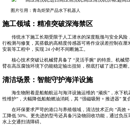
图片引用：青岛炬荣产品水下机器人
施工领域：精准突破深海禁区
传统水下施工长期受限于人工潜水的深度瓶颈与安全风险
行检测与修复，其搭载的高精度传感器可将作业误差控制在厘
安装等工程中，实现 24 小时不间断施工。
核心技术突破让机械臂具备了
“灵活手腕” 的特质。机械
臂在高压腐蚀环境下仍能稳定输出扭矩，彻底打破了进口垄断。在
清洁场景：智能守护海洋设施
海生物附着是船舶航运与海洋设施运维的
“顽疾”，水下机
性维护”，大幅降低船舶燃油消耗，其 “强磁吸附 + 推进器
在环保要求严苛的港口与养殖领域，清洁技术正向
“高效
工降低 50%。更先进的型号还具备污染物回收功能，通过负
水上交通扫清障碍。