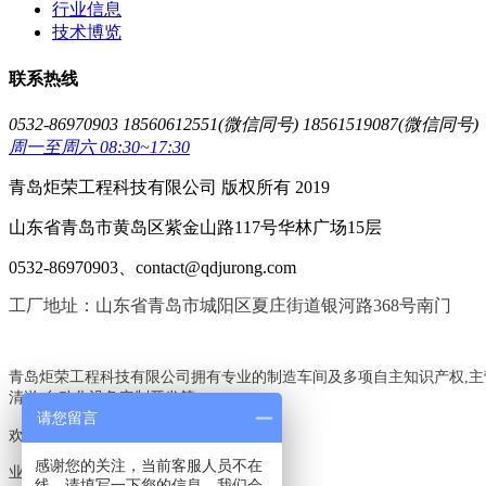
行业信息
技术博览
联系热线
0532-86970903 18560612551(微信同号) 18561519087(微信同号)
周一至周六 08:30~17:30
青岛炬荣工程科技有限公司 版权所有 2019
山东省青岛市黄岛区紫金山路117号华林广场15层
0532-86970903、contact@qdjurong.com
工厂地址：山东省青岛市城阳区夏庄街道银河路368号南门
青岛炬荣工程科技有限公司拥有专业的制造车间及多项自主知识产权,主
清淤,自动化设备定制开发等,
请您留言
欢迎电询:18560612551,18561519087
感谢您的关注，当前客服人员不在
业务范围：
线，请填写一下您的信息，我们会