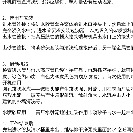
开机前检查清洗机各部位螺钉、螺母是否有松动现象。
2、使用前安装
进水管连接：将进水胶管套在泵体的进水口接头上，然后套上
完全浸入水中)，进水管要求安装过滤器，以免吸入的杂质损坏
出水管连接：把高压胶管的插入接头端与机具出水口上的接头
出砂管连接：将喷砂头套装与清洗枪连接好后，另一端金属管
3、启动机器
检查进水管与出水高压管已经连接可靠，电源插座接好，就可
度、绿色为25度、白色为40度黑色为
扇形
喷嘴）。首次使用的
开机使用。
圆孔束状水流
——该喷头能产生束状强力射流，用在表面污垢
扇形水流
——该喷头产生扇形射流，散射角大，水流冲击力小
建筑的外墙清洗等。
水喷砂应用
——高压水射流通过虹吸作用带动砂子与水一起冲
4、
工作结束后
先把进水管从清水桶里拿出，继续排干净泵头里面的水
,之后