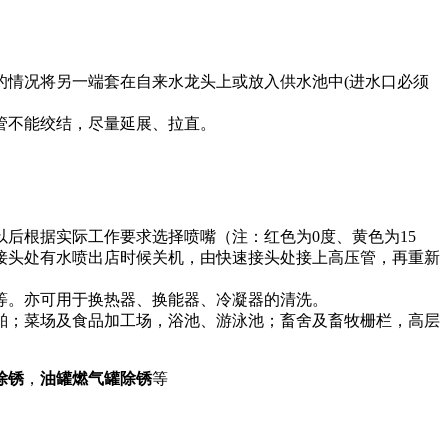
的情况将另一端套在自来水龙头上或放入供水池中
(进水口必须
管不能绞结，尽量延展、拉直。
以后根据实际工作要求选择喷嘴（注：红色为
0度、黄色为15
接头处有水喷出店时候关机，由快速接头处接上高压管，再重新
等。
亦可用于换热器、换能器、冷凝器的清洗。
舶；菜场及食品加工场，浴池、游泳池；畜舍及畜牧栅栏，高层
除锈
，
油罐燃气罐除锈
等