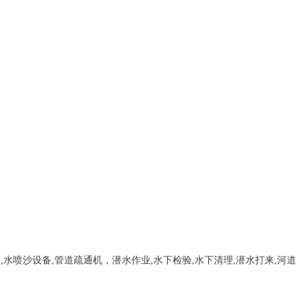
，
,
水喷沙设备
,管道疏通机
，
潜水作业,水下检验,水下清理,潜水打来,河道