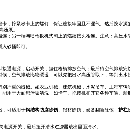
喉卡，拧紧喉卡上的螺钉，保证连接牢固且不漏气。然后按水源
高压泵。
相连；另一端与喷枪扳机式阀上的螺纹接头相连。注意：高压水
插入砂捅即可。
以接通电源，启动开关，捏住枪柄排放空气；最后待空气排放完
时候，空气排放比较缓慢，可以先把出水高压管取下，等到出水
特别严重的器械。如农业机械、建筑机械
，水泥吊车、工程车辆
，能用于大面积污垢清洗，如卡车、拖接机和其它各种车辆、船
出，可适用于
钢结构防腐除锈
、铝材除锈，设备翻新除锈，
护栏
再关电源开关，最后扭开清水过滤器放出里面清水。