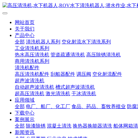
网站首页
关于我们
产品中心
全部
清洗机器人系列
空化射流水下清洗系列
工业清洗机系列
热水高压清洗机
管道疏通清洗机
高压除锈清洗机
商用清洗机系列
清洗机配件
高压清洗机配件
刮船器配件
调压阀
空化射流配件
超声波清洗机
自动超声波清洗机
槽式超声波清洗机
超高压清洗机
激光清洗机
干冰清洗机
应用领域
全部
电厂、船厂、化工厂
食品、药品、畜牧养殖业
防腐
下载中心
案例展示
全部
除漆除锈
混凝土清洗
换热器换能器清洗
船体网箱清
新闻资讯