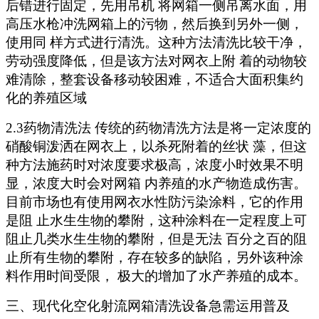
后错进行固定，先用吊机 将网箱一侧吊离水面，用
高压水枪冲洗网箱上的污物，然后换到另外一侧，
使用同 样方式进行清洗。这种方法清洗比较干净，
劳动强度降低，但是该方法对网衣上附 着的动物较
难清除，整套设备移动较困难，不适合大面积集约
化的养殖区域
2.3药物清洗法 传统的药物清洗方法是将一定浓度的
硝酸铜泼洒在网衣上，以杀死附着的丝状 藻，但这
种方法施药时对浓度要求极高，浓度小时效果不明
显，浓度大时会对网箱 内养殖的水产物造成伤害。
目前市场也有使用网衣水性防污染涂料，它的作用
是阻 止水生生物的攀附，这种涂料在一定程度上可
阻止几类水生生物的攀附，但是无法 百分之百的阻
止所有生物的攀附，存在较多的缺陷，另外该种涂
料作用时间受限， 极大的增加了水产养殖的成本。
三、
现代化空化射流网箱清洗设备急需运用普及