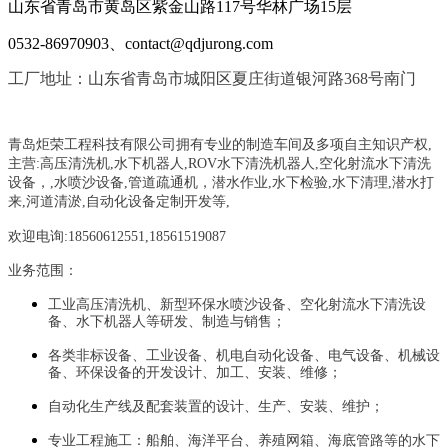
山东省青岛市黄岛区紫金山路117号华林广场15层
0532-86970903、contact@qdjurong.com
工厂地址：山东省青岛市城阳区夏庄街道银河路368号南门
青岛炬荣工程科技有限公司拥有专业的制造车间及多项自主知识产权,
主营:
高压清洗机,水下机器人,ROV水下清洗机器人,空化射流水下清洗
设备，
,
水喷沙设备
,管道疏通机
，
潜水作业,水下检验,水下清理,潜水打
来,河道清淤,自动化设备定制开发等,
欢迎电询:18560612551,18561519087
业务范围：
工业高压清洗机、新型环保水喷沙设备、空化射流水下清洗设
备、水下机器人等研发、制造与销售；
各类非标设备、工业设备、机电自动化设备、电气设备、机械设
备、环保设备的开发设计、加工、安装、维修；
自动化生产线及配套装置的设计、生产、安装、维护；
专业工程施工：船舶、海洋平台、养殖网箱、海底管路等的水下