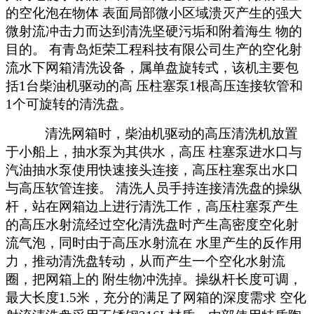
的空化泡在物体
表面局部微小区域溃灭产生的强大
微射流冲击力而达到清洗坚硬污垢和附着海生
物的
目的。
有青岛炬荣工程科技有限公司生产的
空化射
流水下网箱清洗设备，属单盘旋转式，该机主要包
括
1台柴油机驱动的高 压柱塞泵1根高压连接软管和
1个可旋转的清洗盘。
清洗网箱时，柴油机驱动的高压清洗机放置
于小船上，抽水泵为其供水，高压
柱塞泵进水口与
汽油抽水泵使用快速接头连接，高压柱塞泵出水口
与高压软管连接。
清洗人员手持连接清洗盘的操纵
杆，站在网箱边上进行清洗工作，高压柱塞泵产生
的高压水射流经过空化清洗盘时产生高密度空化射
流气泡，同时由于高压水射流在
水里产生的反作用
力，推动清洗盘转动，从而产生一个空化水射流
圈，把网箱上的
附生物冲洗掉。操纵杆长度可调，
最大长度
1.5米，充分的满足了网箱的深度需求 空化