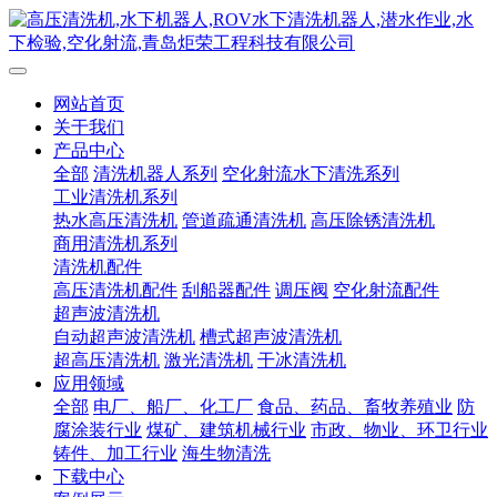
网站首页
关于我们
产品中心
全部
清洗机器人系列
空化射流水下清洗系列
工业清洗机系列
热水高压清洗机
管道疏通清洗机
高压除锈清洗机
商用清洗机系列
清洗机配件
高压清洗机配件
刮船器配件
调压阀
空化射流配件
超声波清洗机
自动超声波清洗机
槽式超声波清洗机
超高压清洗机
激光清洗机
干冰清洗机
应用领域
全部
电厂、船厂、化工厂
食品、药品、畜牧养殖业
防
腐涂装行业
煤矿、建筑机械行业
市政、物业、环卫行业
铸件、加工行业
海生物清洗
下载中心