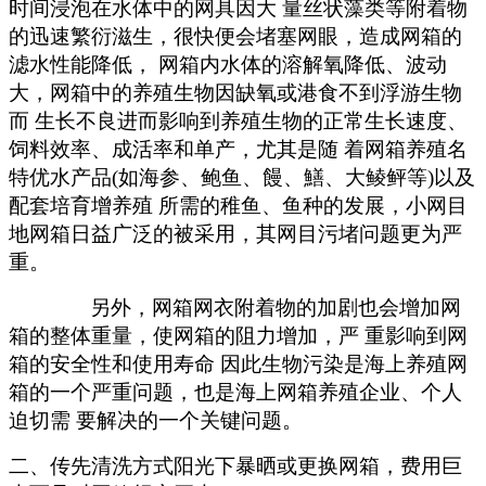
时间浸泡在水体中的网具因大
量丝状藻类等附着物
的迅速繁衍滋生，很快便会堵塞网眼，造成网箱的
滤水性能降低，
网箱内水体的溶解氧降低、波动
大，网箱中的养殖生物因缺氧或港食不到浮游生物
而
生长不良进而影响到养殖生物的正常生长速度、
饲料效率、成活率和单产，尤其是随
着网箱养殖名
特优水产品
(如海参、鲍鱼、饅、鱔、大鲮鲆等)以及
配套培育增养殖 所需的稚鱼、鱼种的发展，小网目
地网箱日益广泛的被采用，其网目污堵问题更为严
重。
另外，网箱网衣附着物的加剧也会增加网
箱的整体重量，使网箱的阻力增加，严
重影响到网
箱的安全性和使用寿命
因此生物污染是海上养殖网
箱的一个严重问题，也是海上网箱养殖企业、个人
迫切需
要解决的一个关键问题。
二、
传先清洗方式阳光下暴晒或更换网箱，费用巨