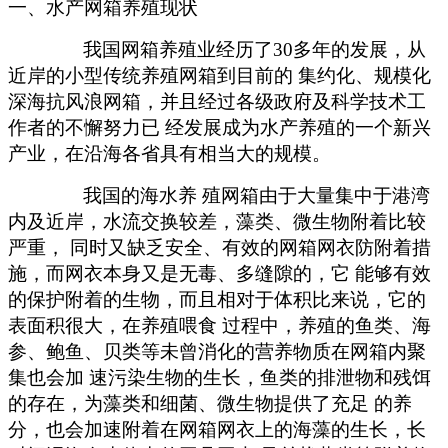
一、
水产网箱养殖现状
我国网箱养殖业经历了
30多年的发展，从
近岸的小型传统养殖网箱到目前的 集约化、规模化
深海抗风浪网箱，并且经过各级政府及科学技术工
作者的不懈努力已 经发展成为水产养殖的一个新兴
产业，在沿海各省具有相当大的规模。
我国的海水养
殖网箱由于大量集中于港湾
内及近岸，水流交换较差，藻类、微生物附着比较
严重，
同时又缺乏安全、有效的网箱网衣防附着措
施，而网衣本身又是无毒、多缝隙的，它
能够有效
的保护附着的生物，而且相对于体积比来说，它的
表面积很大，在养殖喂食
过程中，养殖的鱼类、海
参、鲍鱼、贝类等未曾消化的营养物质在网箱内聚
集也会加
速污染生物的生长，鱼类的排泄物和残饵
的存在，为藻类和细菌、微生物提供了充足
的养
分，也会加速附着在网箱网衣上的海藻的生长，长