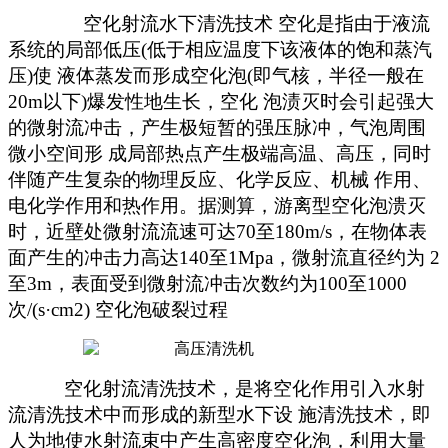
空化射流水下清洗技术
空化是指由于液流
系统的局部低压
(低于相应温度下该液体的饱和蒸汽
压)使 液体蒸发而形成空化泡(即气核，半径一般在
20m以下)爆发性地生长，空化 泡渍灭时会引起强大
的微射流冲击，产生极短暂的强压脉冲，气泡周围
微小空间形 成局部热点产生极端高温、高压，同时
伴随产生复杂的物理反应、化学反应、机械 作用、
电化学作用和热作用。据测算，游离型空化泡溃灭
时，近壁处微射流流速可达70至180m/s，在物体表
面产生的冲击力高达140至1Mpa，微射流直径约为 2
至3m，表面受到微射流冲击次数约为100至1000
次/(s·cm2) 空化泡破裂
过程
空化射流清洗技术，是将空化作用引入水射
流清洗技术中而形成的新型水下设
施清洗技术，即
人为地使水射流束中产生高密度空化泡，利用大量