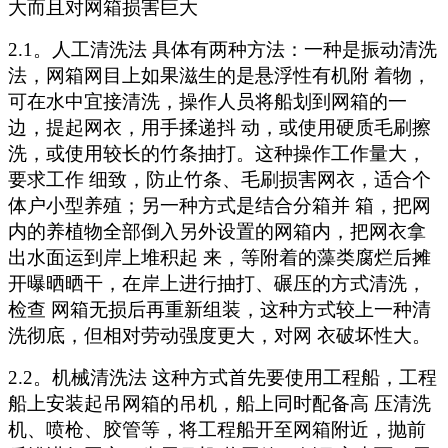
大而且对网箱损害巨大
2.1。人工清洗法 具体有两种方法：一种是振动清洗
法，网箱网目上如果滋生的是悬浮性有机附 着物，
可在水中宜接清洗，操作人员将船划到网箱的一
边，提起网衣，用手揉递抖 动，或使用硬质毛刷擦
洗，或使用较长的竹条抽打。这种操作工作量大，
要求工作 细致，防止竹条、毛刷损害网衣，适合个
体户小型养殖；另一种方式是结合分箱并 箱，把网
内的养植物全部倒入另外设置的网箱内，把网衣拿
出水面运到岸上堆积起 来，等附着的藻类腐烂后摊
开曝晒晒干，在岸上进行抽打、碾压的方式清洗，
检查 网箱无损后再重新组装，这种方式较上一种清
洗彻底，但相对劳动强度更大，对网 衣破坏性大。
2.2。机械清洗法 这种方式首先要使用工程船，工程
船上安装起吊网箱的吊机，船上同时配备高 压清洗
机、喷枪、胶管等，将工程船开至网箱附近，抛前