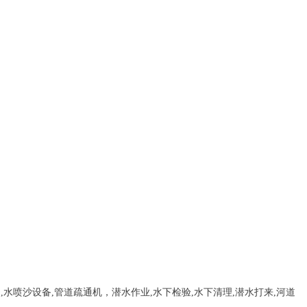
，
,
水喷沙设备
,管道疏通机
，
潜水作业,水下检验,水下清理,潜水打来,河道