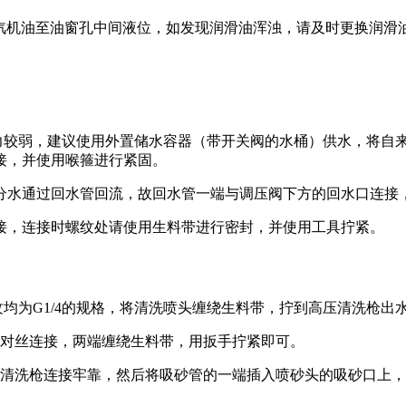
40汽机油至油窗孔中间液位，如发现润滑油浑浊，请及时更换润滑
能力较弱，建议使用外置储水容器（带开关阀的水桶）供水，将自
接，并使用喉箍进行紧固。
部分水通过回水管回流，故回水管一端与调压阀下方的回水口连接
连接，连接时螺纹处请使用生料带进行密封，并使用工具拧紧。
纹均为G1/4的规格，将清洗喷头缠绕生料带，拧到高压清洗枪出水
4的对丝连接，两端缠绕生料带，用扳手拧紧即可。
与高压清洗枪连接牢靠，然后将吸砂管的一端插入喷砂头的吸砂口