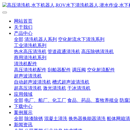
网站首页
关于我们
产品中心
全部
清洗机器人系列
空化射流水下清洗系列
工业清洗机系列
热水高压清洗机
管道疏通清洗机
高压除锈清洗机
商用清洗机系列
清洗机配件
高压清洗机配件
刮船器配件
调压阀
空化射流配件
超声波清洗机
自动超声波清洗机
槽式超声波清洗机
超高压清洗机
激光清洗机
干冰清洗机
应用领域
全部
电厂、船厂、化工厂
食品、药品、畜牧养殖业
防腐
下载中心
案例展示
全部
除漆除锈
混凝土清洗
换热器换能器清洗
船体网箱清
新闻资讯