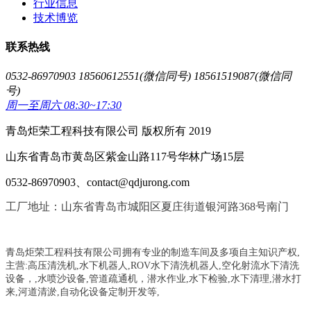
行业信息
技术博览
联系热线
0532-86970903 18560612551(微信同号) 18561519087(微信同
号)
周一至周六 08:30~17:30
青岛炬荣工程科技有限公司 版权所有 2019
山东省青岛市黄岛区紫金山路117号华林广场15层
0532-86970903、contact@qdjurong.com
工厂地址：山东省青岛市城阳区夏庄街道银河路368号南门
青岛炬荣工程科技有限公司拥有专业的制造车间及多项自主知识产权,
主营:
高压清洗机,水下机器人,ROV水下清洗机器人,空化射流水下清洗
设备，
,
水喷沙设备
,管道疏通机
，
潜水作业,水下检验,水下清理,潜水打
来,河道清淤,自动化设备定制开发等,