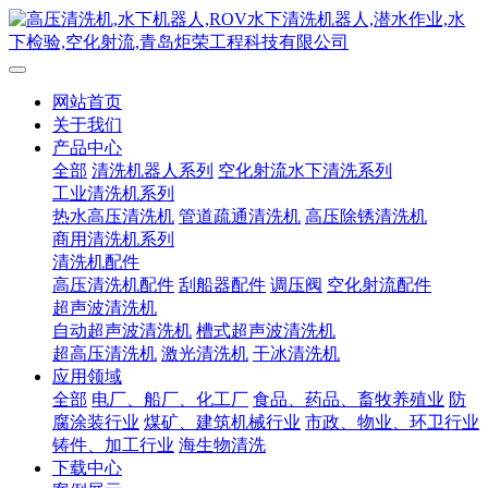
网站首页
关于我们
产品中心
全部
清洗机器人系列
空化射流水下清洗系列
工业清洗机系列
热水高压清洗机
管道疏通清洗机
高压除锈清洗机
商用清洗机系列
清洗机配件
高压清洗机配件
刮船器配件
调压阀
空化射流配件
超声波清洗机
自动超声波清洗机
槽式超声波清洗机
超高压清洗机
激光清洗机
干冰清洗机
应用领域
全部
电厂、船厂、化工厂
食品、药品、畜牧养殖业
防
腐涂装行业
煤矿、建筑机械行业
市政、物业、环卫行业
铸件、加工行业
海生物清洗
下载中心