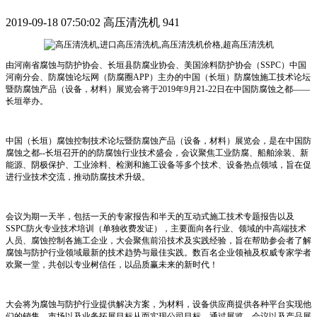
2019-09-18 07:50:02
高压清洗机
941
由河南省腐蚀与防护协会、长垣县防腐业协会、美国涂料防护协会（SSPC）中国
河南分会、防腐蚀论坛网（防腐圈APP）主办的中国（长垣）防腐蚀施工技术论坛
暨防腐蚀产品（设备，材料）展览会将于2019年9月21-22日在中国防腐蚀之都——
长垣举办。
中国（长垣）腐蚀控制技术论坛暨防腐蚀产品（设备，材料）展览会，是在中国防
腐蚀之都
--
长垣召开的的防腐蚀行业技术盛会，会议聚焦工业防腐、船舶涂装、新
能源、阴极保护、工业涂料、检测和施工设备等多个技术、设备热点领域，旨在促
进行业技术交流，推动防腐技术升级。
会议为期
一
天半，包括一天的专家报告和半天的互动式施工技术专题报告以及
SSPC
防火专业技术培训（单独收费发证），主要面向各行业、领域的中高端技术
人员、腐蚀控制各施工企业，大会聚焦前沿技术及实践经验，旨在帮助参会者了解
腐蚀与防护行业领域最新的技术趋势与最佳实践。数百名企业领袖及权威专家学者
欢聚一堂，共创以专业树信任，以品质赢未来的新时代！
大会将为腐蚀与防护行业提供解决方案，为材料，设备供应商提供各种平台实现他
们的销售、市场以及业务拓展目标从而实现公司目标。通过展览、会议以及产品展