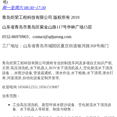
号)
周一至周六 08:30~17:30
青岛炬荣工程科技有限公司 版权所有 2019
山东省青岛市黄岛区紫金山路117号华林广场15层
0532-86970903、contact@qdjurong.com
工厂地址：山东省青岛市城阳区夏庄街道银河路368号南门
青岛炬荣工程科技有限公司拥有专业的制造车间及多项自主知识产权,
主营:
高压清洗机,水下机器人,ROV水下清洗机器人,空化射流水下清洗
设备，
,
水喷沙设备
,管道疏通机
，
潜水作业,水下检验,水下清理,潜水打
来,河道清淤,自动化设备定制开发等,
欢迎电询:18560612551,18561519087
业务范围：
工业高压清洗机、新型环保水喷沙设备、空化射流水下清洗设
备、水下机器人等研发、制造与销售；