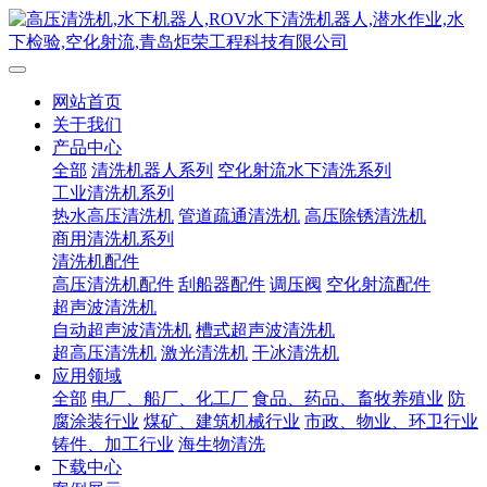
网站首页
关于我们
产品中心
全部
清洗机器人系列
空化射流水下清洗系列
工业清洗机系列
热水高压清洗机
管道疏通清洗机
高压除锈清洗机
商用清洗机系列
清洗机配件
高压清洗机配件
刮船器配件
调压阀
空化射流配件
超声波清洗机
自动超声波清洗机
槽式超声波清洗机
超高压清洗机
激光清洗机
干冰清洗机
应用领域
全部
电厂、船厂、化工厂
食品、药品、畜牧养殖业
防
腐涂装行业
煤矿、建筑机械行业
市政、物业、环卫行业
铸件、加工行业
海生物清洗
下载中心