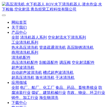
网站首页
关于我们
产品中心
全部
清洗机器人系列
空化射流水下清洗系列
工业清洗机系列
热水高压清洗机
管道疏通清洗机
高压除锈清洗机
商用清洗机系列
清洗机配件
高压清洗机配件
刮船器配件
调压阀
空化射流配件
超声波清洗机
自动超声波清洗机
槽式超声波清洗机
超高压清洗机
激光清洗机
干冰清洗机
应用领域
全部
电厂、船厂、化工厂
食品、药品、畜牧养殖业
防
腐涂装行业
煤矿、建筑机械行业
市政、物业、环卫行业
铸件、加工行业
海生物清洗
下载中心