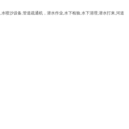
，
,
水喷沙设备
,管道疏通机
，
潜水作业,水下检验,水下清理,潜水打来,河道