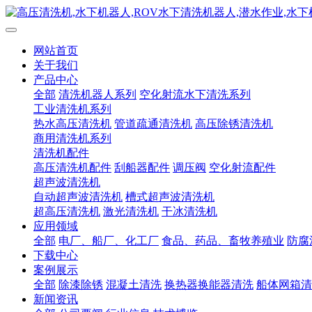
网站首页
关于我们
产品中心
全部
清洗机器人系列
空化射流水下清洗系列
工业清洗机系列
热水高压清洗机
管道疏通清洗机
高压除锈清洗机
商用清洗机系列
清洗机配件
高压清洗机配件
刮船器配件
调压阀
空化射流配件
超声波清洗机
自动超声波清洗机
槽式超声波清洗机
超高压清洗机
激光清洗机
干冰清洗机
应用领域
全部
电厂、船厂、化工厂
食品、药品、畜牧养殖业
防腐
下载中心
案例展示
全部
除漆除锈
混凝土清洗
换热器换能器清洗
船体网箱清
新闻资讯