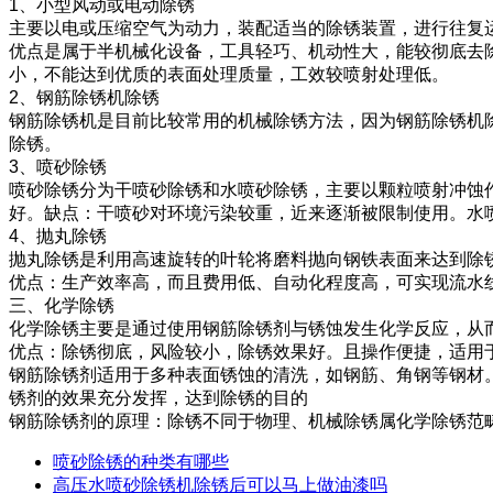
1、小型风动或电动除锈
主要以电或压缩空气为动力，装配适当的除锈装置，进行往复
优点是属于半机械化设备，工具轻巧、机动性大，能较彻底去除
小，不能达到优质的表面处理质量，工效较喷射处理低。
2、钢筋除锈机除锈
钢筋除锈机是目前比较常用的机械除锈方法，因为钢筋除锈机
除锈。
3、喷砂除锈
喷砂除锈分为干喷砂除锈和水喷砂除锈，主要以颗粒喷射冲蚀
好。缺点：干喷砂对环境污染较重，近来逐渐被限制使用。水
4、抛丸除锈
抛丸除锈是利用高速旋转的叶轮将磨料抛向钢铁表面来达到除
优点：生产效率高，而且费用低、自动化程度高，可实现流水
三、化学除锈
化学除锈主要是通过使用钢筋除锈剂与锈蚀发生化学反应，从
优点：除锈彻底，风险较小，除锈效果好。且操作便捷，适用
钢筋除锈剂适用于多种表面锈蚀的清洗，如钢筋、角钢等钢材
锈剂的效果充分发挥，达到除锈的目的
钢筋除锈剂的原理：除锈不同于物理、机械除锈属化学除锈范
喷砂除锈的种类有哪些
高压水喷砂除锈机除锈后可以马上做油漆吗