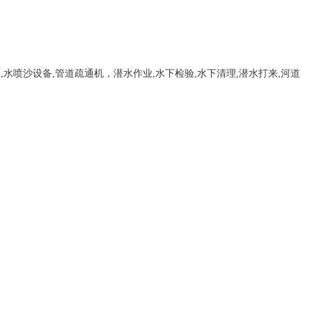
，
,
水喷沙设备
,管道疏通机
，
潜水作业,水下检验,水下清理,潜水打来,河道