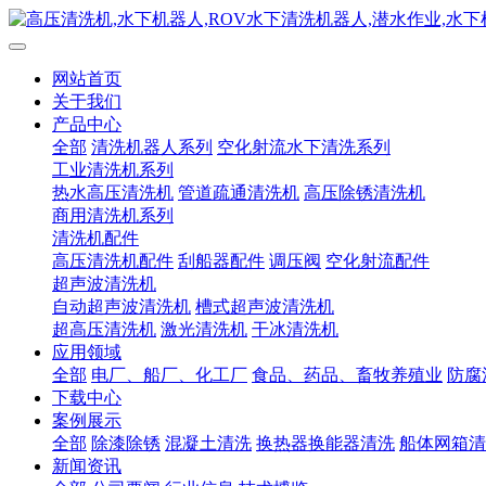
网站首页
关于我们
产品中心
全部
清洗机器人系列
空化射流水下清洗系列
工业清洗机系列
热水高压清洗机
管道疏通清洗机
高压除锈清洗机
商用清洗机系列
清洗机配件
高压清洗机配件
刮船器配件
调压阀
空化射流配件
超声波清洗机
自动超声波清洗机
槽式超声波清洗机
超高压清洗机
激光清洗机
干冰清洗机
应用领域
全部
电厂、船厂、化工厂
食品、药品、畜牧养殖业
防腐
下载中心
案例展示
全部
除漆除锈
混凝土清洗
换热器换能器清洗
船体网箱清
新闻资讯