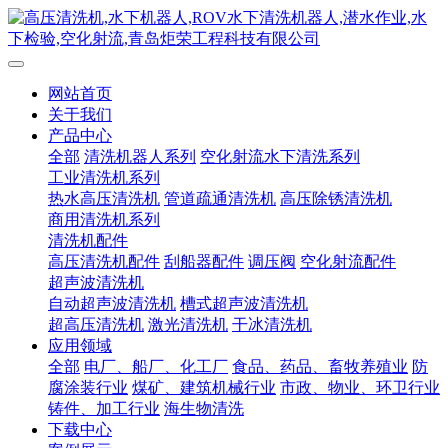
网站首页
关于我们
产品中心
全部
清洗机器人系列
空化射流水下清洗系列
工业清洗机系列
热水高压清洗机
管道疏通清洗机
高压除锈清洗机
商用清洗机系列
清洗机配件
高压清洗机配件
刮船器配件
调压阀
空化射流配件
超声波清洗机
自动超声波清洗机
槽式超声波清洗机
超高压清洗机
激光清洗机
干冰清洗机
应用领域
全部
电厂、船厂、化工厂
食品、药品、畜牧养殖业
防
腐涂装行业
煤矿、建筑机械行业
市政、物业、环卫行业
铸件、加工行业
海生物清洗
下载中心