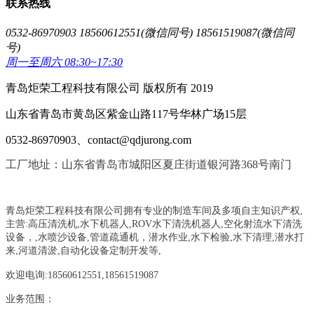
联系热线
0532-86970903 18560612551(微信同号) 18561519087(微信同
号)
周一至周六 08:30~17:30
青岛炬荣工程科技有限公司 版权所有 2019
山东省青岛市黄岛区紫金山路117号华林广场15层
0532-86970903、contact@qdjurong.com
工厂地址：山东省青岛市城阳区夏庄街道银河路368号南门
青岛炬荣工程科技有限公司拥有专业的制造车间及多项自主知识产权,
主营:
高压清洗机,水下机器人,ROV水下清洗机器人,空化射流水下清洗
设备，
,
水喷沙设备
,管道疏通机
，
潜水作业,水下检验,水下清理,潜水打
来,河道清淤,自动化设备定制开发等,
欢迎电询:18560612551,18561519087
业务范围：