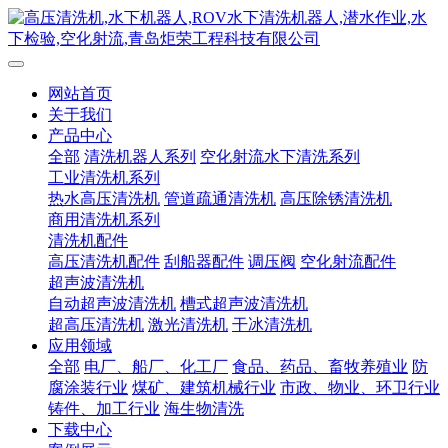
网站首页
关于我们
产品中心
全部
清洗机器人系列
空化射流水下清洗系列
工业清洗机系列
热水高压清洗机
管道疏通清洗机
高压除锈清洗机
商用清洗机系列
清洗机配件
高压清洗机配件
刮船器配件
调压阀
空化射流配件
超声波清洗机
自动超声波清洗机
槽式超声波清洗机
超高压清洗机
激光清洗机
干冰清洗机
应用领域
全部
电厂、船厂、化工厂
食品、药品、畜牧养殖业
防
腐涂装行业
煤矿、建筑机械行业
市政、物业、环卫行业
铸件、加工行业
海生物清洗
下载中心