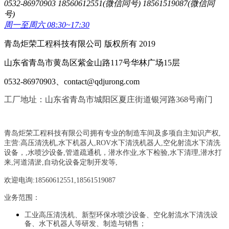
0532-86970903 18560612551(微信同号) 18561519087(微信同
号)
周一至周六 08:30~17:30
青岛炬荣工程科技有限公司 版权所有 2019
山东省青岛市黄岛区紫金山路117号华林广场15层
0532-86970903、contact@qdjurong.com
工厂地址：山东省青岛市城阳区夏庄街道银河路368号南门
青岛炬荣工程科技有限公司拥有专业的制造车间及多项自主知识产权,
主营:
高压清洗机,水下机器人,ROV水下清洗机器人,空化射流水下清洗
设备，
,
水喷沙设备
,管道疏通机
，
潜水作业,水下检验,水下清理,潜水打
来,河道清淤,自动化设备定制开发等,
欢迎电询:18560612551,18561519087
业务范围：
工业高压清洗机、新型环保水喷沙设备、空化射流水下清洗设
备、水下机器人等研发、制造与销售；