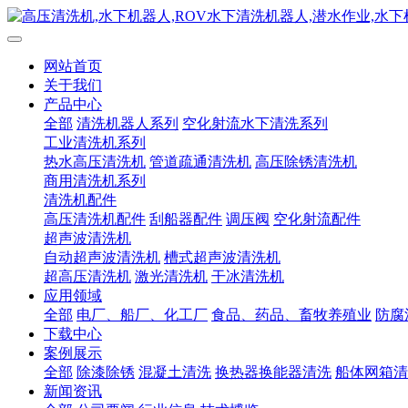
网站首页
关于我们
产品中心
全部
清洗机器人系列
空化射流水下清洗系列
工业清洗机系列
热水高压清洗机
管道疏通清洗机
高压除锈清洗机
商用清洗机系列
清洗机配件
高压清洗机配件
刮船器配件
调压阀
空化射流配件
超声波清洗机
自动超声波清洗机
槽式超声波清洗机
超高压清洗机
激光清洗机
干冰清洗机
应用领域
全部
电厂、船厂、化工厂
食品、药品、畜牧养殖业
防腐
下载中心
案例展示
全部
除漆除锈
混凝土清洗
换热器换能器清洗
船体网箱清
新闻资讯