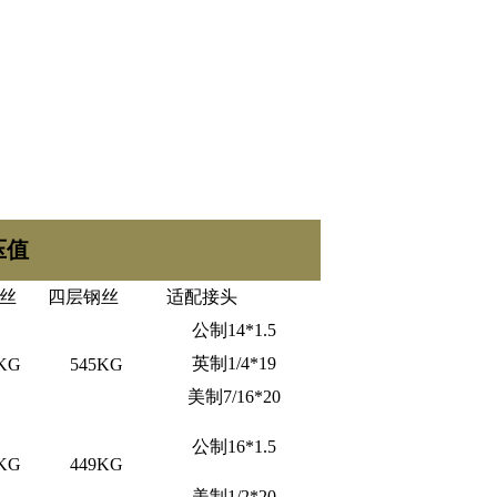
压值
丝
四层钢丝
适配接头
公制14*1.5
英制1/4*19
KG
545KG
美制7/16*20
公制16*1.5
KG
449KG
美制1/2*20