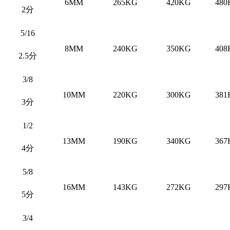
6MM
265KG
420KG
480
2分
5/16
8MM
240KG
350KG
408
2.5分
3/8
10MM
220KG
300KG
381
3分
1/2
13MM
190KG
340KG
367
4分
5/8
16MM
143KG
272KG
297
5分
3/4