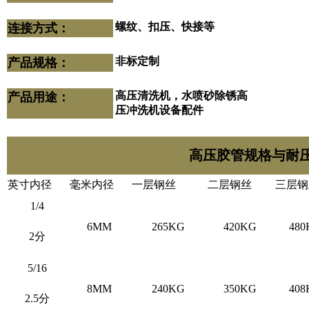
螺纹、扣压、快接等
连接方式：
非标定制
产品规格：
高压清洗机，水喷砂除锈高
产品用途：
压冲洗机设备配件
高压胶管规格与耐
英寸内径
毫米内径
一层钢丝
二层钢丝
三层钢
1/4
6MM
265KG
420KG
480
2分
5/16
8MM
240KG
350KG
408
2.5分