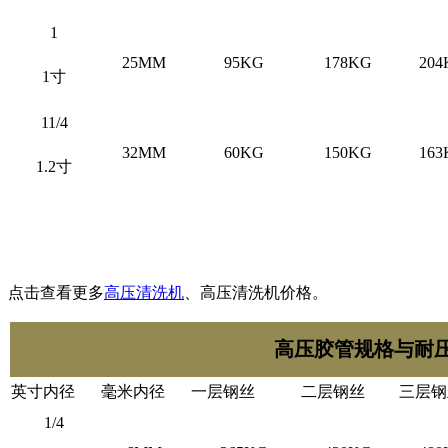
1
25MM
95KG
178KG
204
1寸
11/4
32MM
60KG
150KG
163
1.2寸
点击查看更多
高压清洗机
、高压清洗机价格。
高压胶管规格与耐
英寸内径
毫米内径
一层钢丝
二层钢丝
三层钢
1/4