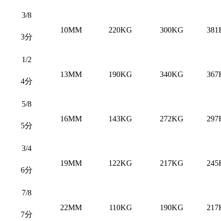
3/8
10MM
220KG
300KG
381
3分
1/2
13MM
190KG
340KG
367
4分
5/8
16MM
143KG
272KG
297
5分
3/4
19MM
122KG
217KG
245
6分
7/8
22MM
110KG
190KG
217
7分