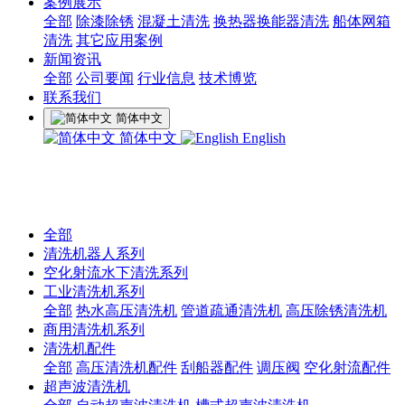
案例展示
全部
除漆除锈
混凝土清洗
换热器换能器清洗
船体网箱
清洗
其它应用案例
新闻资讯
全部
公司要闻
行业信息
技术博览
联系我们
简体中文
简体中文
English
全部
清洗机器人系列
空化射流水下清洗系列
工业清洗机系列
全部
热水高压清洗机
管道疏通清洗机
高压除锈清洗机
商用清洗机系列
清洗机配件
全部
高压清洗机配件
刮船器配件
调压阀
空化射流配件
超声波清洗机