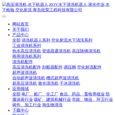
网站首页
关于我们
产品中心
全部
清洗机器人系列
空化射流水下清洗系列
工业清洗机系列
热水高压清洗机
管道疏通清洗机
高压除锈清洗机
商用清洗机系列
清洗机配件
高压清洗机配件
刮船器配件
调压阀
空化射流配件
超声波清洗机
自动超声波清洗机
槽式超声波清洗机
超高压清洗机
激光清洗机
干冰清洗机
应用领域
全部
电厂、船厂、化工厂
食品、药品、畜牧养殖业
防
腐涂装行业
煤矿、建筑机械行业
市政、物业、环卫行业
铸件、加工行业
海生物清洗
下载中心