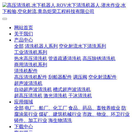
网站首页
关于我们
产品中心
全部
清洗机器人系列
空化射流水下清洗系列
工业清洗机系列
热水高压清洗机
管道疏通清洗机
高压除锈清洗机
商用清洗机系列
清洗机配件
高压清洗机配件
刮船器配件
调压阀
空化射流配件
超声波清洗机
自动超声波清洗机
槽式超声波清洗机
超高压清洗机
激光清洗机
干冰清洗机
应用领域
全部
电厂、船厂、化工厂
食品、药品、畜牧养殖业
防
腐涂装行业
煤矿、建筑机械行业
市政、物业、环卫行业
铸件、加工行业
海生物清洗
下载中心