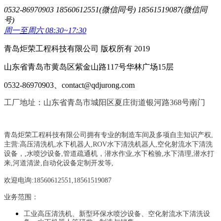
0532-86970903 18560612551(微信同号) 18561519087(微信同
号)
周一至周六 08:30~17:30
青岛炬荣工程科技有限公司 版权所有 2019
山东省青岛市黄岛区紫金山路117号华林广场15层
0532-86970903、contact@qdjurong.com
工厂地址：山东省青岛市城阳区夏庄街道银河路368号南门
青岛炬荣工程科技有限公司拥有专业的制造车间及多项自主知识产权,
主营:
高压清洗机,水下机器人,ROV水下清洗机器人,空化射流水下清洗
设备，
,
水喷沙设备
,管道疏通机
，
潜水作业,水下检验,水下清理,潜水打
来,河道清淤,自动化设备定制开发等,
欢迎电询:18560612551,18561519087
业务范围：
工业高压清洗机、新型环保水喷沙设备、空化射流水下清洗设