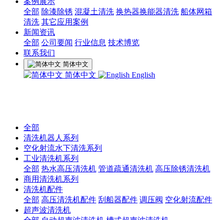
案例展示
全部
除漆除锈
混凝土清洗
换热器换能器清洗
船体网箱
清洗
其它应用案例
新闻资讯
全部
公司要闻
行业信息
技术博览
联系我们
简体中文
简体中文
English
全部
清洗机器人系列
空化射流水下清洗系列
工业清洗机系列
全部
热水高压清洗机
管道疏通清洗机
高压除锈清洗机
商用清洗机系列
清洗机配件
全部
高压清洗机配件
刮船器配件
调压阀
空化射流配件
超声波清洗机