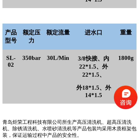
产品
额定压
额定流量
进水口
重量
型号
力
SL-
350
bar
30L/M
in
1800
g
3/8快接
、内
02
22*1.5、
外
22*1.5、
外
18*1.5、外
14*1.5
青岛炬荣工程科技有限公司所生产高压清洗机、超高压清洗
机、除锈清洗机、水喷砂清洗机等产品包装均采用木质框架包
装，保证运输过程中产品的安全性。