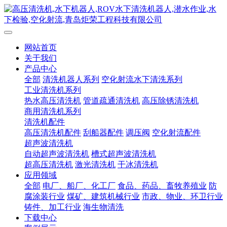
网站首页
关于我们
产品中心
全部
清洗机器人系列
空化射流水下清洗系列
工业清洗机系列
热水高压清洗机
管道疏通清洗机
高压除锈清洗机
商用清洗机系列
清洗机配件
高压清洗机配件
刮船器配件
调压阀
空化射流配件
超声波清洗机
自动超声波清洗机
槽式超声波清洗机
超高压清洗机
激光清洗机
干冰清洗机
应用领域
全部
电厂、船厂、化工厂
食品、药品、畜牧养殖业
防
腐涂装行业
煤矿、建筑机械行业
市政、物业、环卫行业
铸件、加工行业
海生物清洗
下载中心