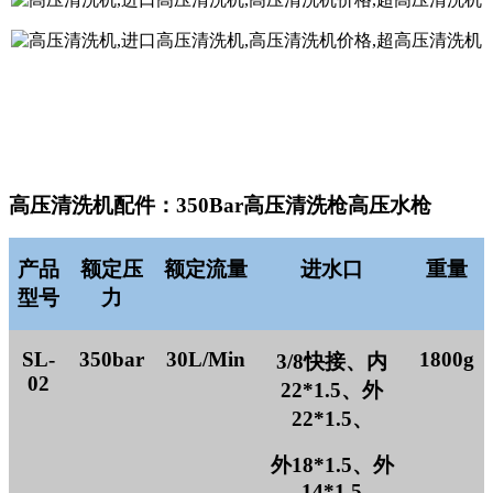
高压清洗机配件：350Bar高压清洗枪高压水枪
产品
额定压
额定流量
进水口
重量
型号
力
SL-
350
bar
30L/M
in
1800
g
3/8快接
、内
02
22*1.5、
外
22*1.5、
外
18*1.5、外
14*1.5