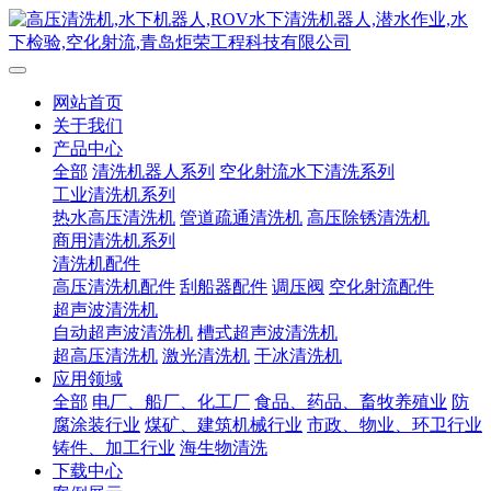
网站首页
关于我们
产品中心
全部
清洗机器人系列
空化射流水下清洗系列
工业清洗机系列
热水高压清洗机
管道疏通清洗机
高压除锈清洗机
商用清洗机系列
清洗机配件
高压清洗机配件
刮船器配件
调压阀
空化射流配件
超声波清洗机
自动超声波清洗机
槽式超声波清洗机
超高压清洗机
激光清洗机
干冰清洗机
应用领域
全部
电厂、船厂、化工厂
食品、药品、畜牧养殖业
防
腐涂装行业
煤矿、建筑机械行业
市政、物业、环卫行业
铸件、加工行业
海生物清洗
下载中心