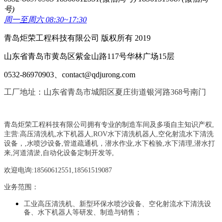
号)
周一至周六 08:30~17:30
青岛炬荣工程科技有限公司 版权所有 2019
山东省青岛市黄岛区紫金山路117号华林广场15层
0532-86970903、contact@qdjurong.com
工厂地址：山东省青岛市城阳区夏庄街道银河路368号南门
青岛炬荣工程科技有限公司拥有专业的制造车间及多项自主知识产权,
主营:
高压清洗机,水下机器人,ROV水下清洗机器人,空化射流水下清洗
设备，
,
水喷沙设备
,管道疏通机
，
潜水作业,水下检验,水下清理,潜水打
来,河道清淤,自动化设备定制开发等,
欢迎电询:18560612551,18561519087
业务范围：
工业高压清洗机、新型环保水喷沙设备、空化射流水下清洗设
备、水下机器人等研发、制造与销售；