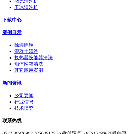
激光清洗机
干冰清洗机
下载中心
案例展示
除漆除锈
混凝土清洗
换热器换能器清洗
船体网箱清洗
其它应用案例
新闻资讯
公司要闻
行业信息
技术博览
联系热线
0532-86970903 18560612551(微信同号) 18561519087(微信同