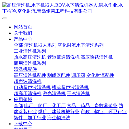
网站首页
关于我们
产品中心
全部
清洗机器人系列
空化射流水下清洗系列
工业清洗机系列
热水高压清洗机
管道疏通清洗机
高压除锈清洗机
商用清洗机系列
清洗机配件
高压清洗机配件
刮船器配件
调压阀
空化射流配件
超声波清洗机
自动超声波清洗机
槽式超声波清洗机
超高压清洗机
激光清洗机
干冰清洗机
应用领域
全部
电厂、船厂、化工厂
食品、药品、畜牧养殖业
防
腐涂装行业
煤矿、建筑机械行业
市政、物业、环卫行业
铸件、加工行业
海生物清洗
下载中心