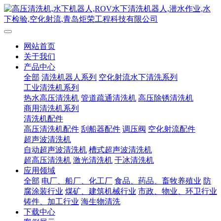
网站首页
关于我们
产品中心
全部
清洗机器人系列
空化射流水下清洗系列
工业清洗机系列
热水高压清洗机
管道疏通清洗机
高压除锈清洗机
商用清洗机系列
清洗机配件
高压清洗机配件
刮船器配件
调压阀
空化射流配件
超声波清洗机
自动超声波清洗机
槽式超声波清洗机
超高压清洗机
激光清洗机
干冰清洗机
应用领域
全部
电厂、船厂、化工厂
食品、药品、畜牧养殖业
防
腐涂装行业
煤矿、建筑机械行业
市政、物业、环卫行业
铸件、加工行业
海生物清洗
下载中心