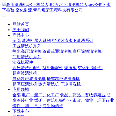
网站首页
关于我们
产品中心
全部
清洗机器人系列
空化射流水下清洗系列
工业清洗机系列
热水高压清洗机
管道疏通清洗机
高压除锈清洗机
商用清洗机系列
清洗机配件
高压清洗机配件
刮船器配件
调压阀
空化射流配件
超声波清洗机
自动超声波清洗机
槽式超声波清洗机
超高压清洗机
激光清洗机
干冰清洗机
应用领域
全部
电厂、船厂、化工厂
食品、药品、畜牧养殖业
防
腐涂装行业
煤矿、建筑机械行业
市政、物业、环卫行业
铸件、加工行业
海生物清洗
下载中心