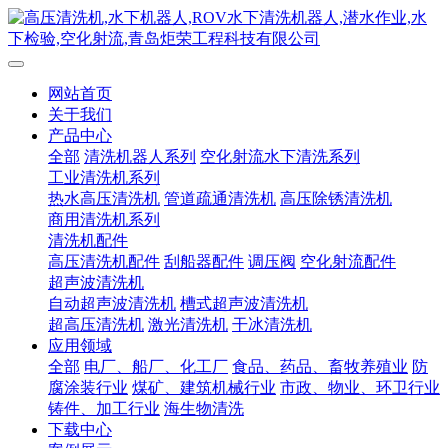
网站首页
关于我们
产品中心
全部
清洗机器人系列
空化射流水下清洗系列
工业清洗机系列
热水高压清洗机
管道疏通清洗机
高压除锈清洗机
商用清洗机系列
清洗机配件
高压清洗机配件
刮船器配件
调压阀
空化射流配件
超声波清洗机
自动超声波清洗机
槽式超声波清洗机
超高压清洗机
激光清洗机
干冰清洗机
应用领域
全部
电厂、船厂、化工厂
食品、药品、畜牧养殖业
防
腐涂装行业
煤矿、建筑机械行业
市政、物业、环卫行业
铸件、加工行业
海生物清洗
下载中心