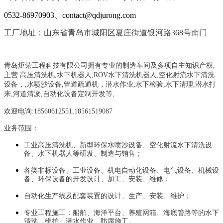
0532-86970903、contact@qdjurong.com
工厂地址：山东省青岛市城阳区夏庄街道银河路368号南门
青岛炬荣工程科技有限公司拥有专业的制造车间及多项自主知识产权,
主营:
高压清洗机,水下机器人,ROV水下清洗机器人,空化射流水下清洗
设备，
,
水喷沙设备
,管道疏通机
，
潜水作业,水下检验,水下清理,潜水打
来,河道清淤,自动化设备定制开发等,
欢迎电询:18560612551,18561519087
业务范围：
工业高压清洗机、新型环保水喷沙设备、空化射流水下清洗设
备、水下机器人等研发、制造与销售；
各类非标设备、工业设备、机电自动化设备、电气设备、机械设
备、环保设备的开发设计、加工、安装、维修；
自动化生产线及配套装置的设计、生产、安装、维护；
专业工程施工：船舶、海洋平台、养殖网箱、海底管路等的水下
清洗、维护、潜水作业、防腐施工。