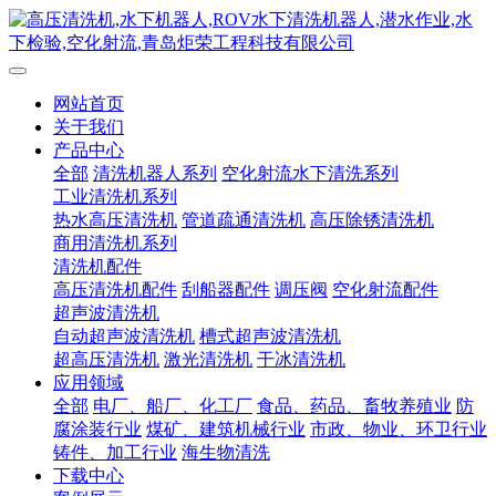
网站首页
关于我们
产品中心
全部
清洗机器人系列
空化射流水下清洗系列
工业清洗机系列
热水高压清洗机
管道疏通清洗机
高压除锈清洗机
商用清洗机系列
清洗机配件
高压清洗机配件
刮船器配件
调压阀
空化射流配件
超声波清洗机
自动超声波清洗机
槽式超声波清洗机
超高压清洗机
激光清洗机
干冰清洗机
应用领域
全部
电厂、船厂、化工厂
食品、药品、畜牧养殖业
防
腐涂装行业
煤矿、建筑机械行业
市政、物业、环卫行业
铸件、加工行业
海生物清洗
下载中心