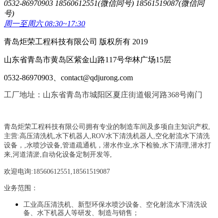
0532-86970903 18560612551(微信同号) 18561519087(微信同
号)
周一至周六 08:30~17:30
青岛炬荣工程科技有限公司 版权所有 2019
山东省青岛市黄岛区紫金山路117号华林广场15层
0532-86970903、contact@qdjurong.com
工厂地址：山东省青岛市城阳区夏庄街道银河路368号南门
青岛炬荣工程科技有限公司拥有专业的制造车间及多项自主知识产权,
主营:
高压清洗机,水下机器人,ROV水下清洗机器人,空化射流水下清洗
设备，
,
水喷沙设备
,管道疏通机
，
潜水作业,水下检验,水下清理,潜水打
来,河道清淤,自动化设备定制开发等,
欢迎电询:18560612551,18561519087
业务范围：
工业高压清洗机、新型环保水喷沙设备、空化射流水下清洗设
备、水下机器人等研发、制造与销售；