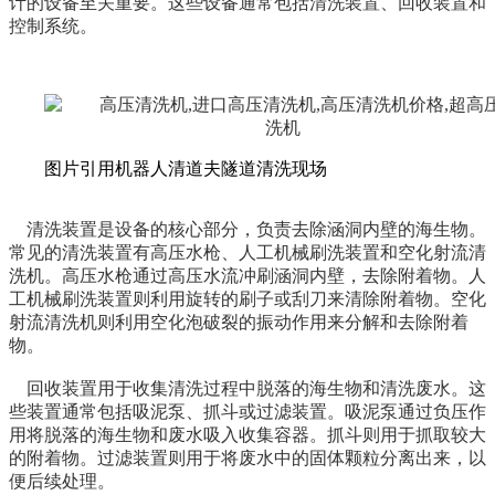
计的设备至关重要。这些设备通常包括清洗装置、回收装置和
控制系统。
图片引用机器人清道夫隧道清洗现场
清洗装置是设备的核心部分，负责去除涵洞内壁的海生物。
常见的清洗装置有高压水枪、
人工
机械刷洗装置和
空化射流
清
洗
机
。高压水枪通过高压水流冲刷涵洞内壁，去除附着物。
人
工
机械刷洗装置则利用旋转的刷子或刮刀来清除附着物。
空化
射流
清洗
机
则利用
空化
泡破裂
的振动作用来分解和去除附着
物。
回收装置用于收集清洗过程中脱落的海生物和清洗废水。这
些装置通常包括吸泥泵、抓斗或过滤装置。吸泥泵通过负压作
用将脱落的海生物和废水吸入收集容器。抓斗则用于抓取较大
的附着物。过滤装置则用于将废水中的固体颗粒分离出来，以
便后续处理。