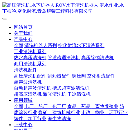
网站首页
关于我们
产品中心
全部
清洗机器人系列
空化射流水下清洗系列
工业清洗机系列
热水高压清洗机
管道疏通清洗机
高压除锈清洗机
商用清洗机系列
清洗机配件
高压清洗机配件
刮船器配件
调压阀
空化射流配件
超声波清洗机
自动超声波清洗机
槽式超声波清洗机
超高压清洗机
激光清洗机
干冰清洗机
应用领域
全部
电厂、船厂、化工厂
食品、药品、畜牧养殖业
防
腐涂装行业
煤矿、建筑机械行业
市政、物业、环卫行业
铸件、加工行业
海生物清洗
下载中心