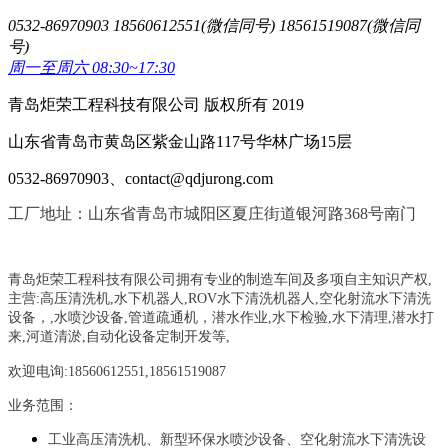
0532-86970903 18560612551(微信同号) 18561519087(微信同
号)
周一至周六 08:30~17:30
青岛炬荣工程科技有限公司 版权所有 2019
山东省青岛市黄岛区紫金山路117号华林广场15层
0532-86970903、contact@qdjurong.com
工厂地址：山东省青岛市城阳区夏庄街道银河路368号南门
青岛炬荣工程科技有限公司拥有专业的制造车间及多项自主知识产权,
主营:
高压清洗机,水下机器人,ROV水下清洗机器人,空化射流水下清洗
设备，
,
水喷沙设备
,管道疏通机
，
潜水作业,水下检验,水下清理,潜水打
来,河道清淤,自动化设备定制开发等,
欢迎电询:18560612551,18561519087
业务范围：
工业高压清洗机、新型环保水喷沙设备、空化射流水下清洗设