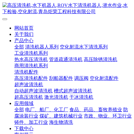
网站首页
关于我们
产品中心
全部
清洗机器人系列
空化射流水下清洗系列
工业清洗机系列
热水高压清洗机
管道疏通清洗机
高压除锈清洗机
商用清洗机系列
清洗机配件
高压清洗机配件
刮船器配件
调压阀
空化射流配件
超声波清洗机
自动超声波清洗机
槽式超声波清洗机
超高压清洗机
激光清洗机
干冰清洗机
应用领域
全部
电厂、船厂、化工厂
食品、药品、畜牧养殖业
防
腐涂装行业
煤矿、建筑机械行业
市政、物业、环卫行业
铸件、加工行业
海生物清洗
下载中心