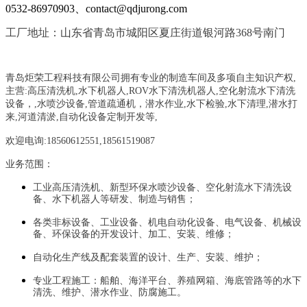
0532-86970903、contact@qdjurong.com
工厂地址：山东省青岛市城阳区夏庄街道银河路368号南门
青岛炬荣工程科技有限公司拥有专业的制造车间及多项自主知识产权,
主营:
高压清洗机,水下机器人,ROV水下清洗机器人,空化射流水下清洗
设备，
,
水喷沙设备
,管道疏通机
，
潜水作业,水下检验,水下清理,潜水打
来,河道清淤,自动化设备定制开发等,
欢迎电询:18560612551,18561519087
业务范围：
工业高压清洗机、新型环保水喷沙设备、空化射流水下清洗设
备、水下机器人等研发、制造与销售；
各类非标设备、工业设备、机电自动化设备、电气设备、机械设
备、环保设备的开发设计、加工、安装、维修；
自动化生产线及配套装置的设计、生产、安装、维护；
专业工程施工：船舶、海洋平台、养殖网箱、海底管路等的水下
清洗、维护、潜水作业、防腐施工。