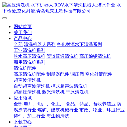
网站首页
关于我们
产品中心
全部
清洗机器人系列
空化射流水下清洗系列
工业清洗机系列
热水高压清洗机
管道疏通清洗机
高压除锈清洗机
商用清洗机系列
清洗机配件
高压清洗机配件
刮船器配件
调压阀
空化射流配件
超声波清洗机
自动超声波清洗机
槽式超声波清洗机
超高压清洗机
激光清洗机
干冰清洗机
应用领域
全部
电厂、船厂、化工厂
食品、药品、畜牧养殖业
防
腐涂装行业
煤矿、建筑机械行业
市政、物业、环卫行业
铸件、加工行业
海生物清洗
下载中心