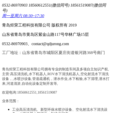
0532-86970903 18560612551(微信同号) 18561519087(微信同
号)
周一至周六 08:30~17:30
青岛炬荣工程科技有限公司 版权所有 2019
山东省青岛市黄岛区紫金山路117号华林广场15层
0532-86970903、contact@qdjurong.com
工厂地址：山东省青岛市城阳区夏庄街道银河路368号南门
青岛炬荣工程科技有限公司拥有专业的制造车间及多项自主知识产权,
主营:
高压清洗机,水下机器人,ROV水下清洗机器人,空化射流水下清洗
设备，
,
水喷沙设备
,管道疏通机
，
潜水作业,水下检验,水下清理,潜水打
来,河道清淤,自动化设备定制开发等,
欢迎电询:18560612551,18561519087
业务范围：
工业高压清洗机、新型环保水喷沙设备、空化射流水下清洗设