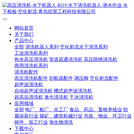
网站首页
关于我们
产品中心
全部
清洗机器人系列
空化射流水下清洗系列
工业清洗机系列
热水高压清洗机
管道疏通清洗机
高压除锈清洗机
商用清洗机系列
清洗机配件
高压清洗机配件
刮船器配件
调压阀
空化射流配件
超声波清洗机
自动超声波清洗机
槽式超声波清洗机
超高压清洗机
激光清洗机
干冰清洗机
应用领域
全部
电厂、船厂、化工厂
食品、药品、畜牧养殖业
防
腐涂装行业
煤矿、建筑机械行业
市政、物业、环卫行业
铸件、加工行业
海生物清洗
下载中心