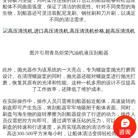
变得极为便捷，同时柔性连接的设计也让刮船器能够轻松适应
船体不同曲面弧度，保证了清洁的彻底性。针对不同类型的海
生物，刮船器还可灵活装配尼龙刷、钢丝刷和刀片刷，以满足
不同的清洁需求。
图片引用青岛炬荣汽油机液压刮船器
此外，抛光器作为该系统的一大亮点，专为螺旋桨抛光打磨而
设计。在清理螺旋桨的同时，抛光器还能对螺旋桨进行抛光打
磨，恢复其原有的光泽和性能。这种一机多用的设计不仅提高
了工作效率，还降低了维护成本。
在实际操作中，操作人员只需将刮船器贴近船体，高速旋转的
刷盘即可产生负压，将刮船器牢牢地吸附于船体表面。同时，
刷盘与海生物的旋转摩擦为刮船器提供了行进的动力，操作人
员仅需把控方向即可。通过调节液压站的压力，可以轻松控制
刷盘的转速和行进速度，从而实现高效的清洁作业。清洗速率
高达
300-500平方米每小时，让船体清洁变得轻松而快捷。