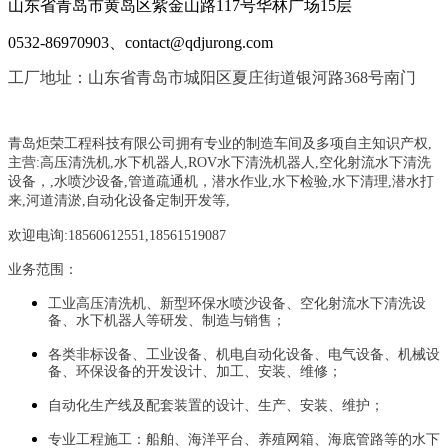
山东省青岛市黄岛区紫金山路117号华林广场15层
0532-86970903、contact@qdjurong.com
工厂地址：山东省青岛市城阳区夏庄街道银河路368号南门
青岛炬荣工程科技有限公司拥有专业的制造车间及多项自主知识产权,
主营:
高压清洗机,水下机器人,ROV水下清洗机器人,空化射流水下清洗
设备，
,
水喷沙设备
,管道疏通机
，
潜水作业,水下检验,水下清理,潜水打
来,河道清淤,自动化设备定制开发等,
欢迎电询:18560612551,18561519087
业务范围：
工业高压清洗机、新型环保水喷沙设备、空化射流水下清洗设
备、水下机器人等研发、制造与销售；
各类非标设备、工业设备、机电自动化设备、电气设备、机械设
备、环保设备的开发设计、加工、安装、维修；
自动化生产线及配套装置的设计、生产、安装、维护；
专业工程施工：船舶、海洋平台、养殖网箱、海底管路等的水下