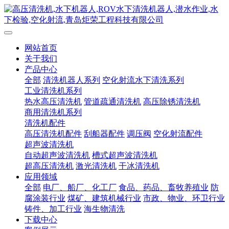
网站首页
关于我们
产品中心
全部
清洗机器人系列
空化射流水下清洗系列
工业清洗机系列
热水高压清洗机
管道疏通清洗机
高压除锈清洗机
商用清洗机系列
清洗机配件
高压清洗机配件
刮船器配件
调压阀
空化射流配件
超声波清洗机
自动超声波清洗机
槽式超声波清洗机
超高压清洗机
激光清洗机
干冰清洗机
应用领域
全部
电厂、船厂、化工厂
食品、药品、畜牧养殖业
防
腐涂装行业
煤矿、建筑机械行业
市政、物业、环卫行业
铸件、加工行业
海生物清洗
下载中心