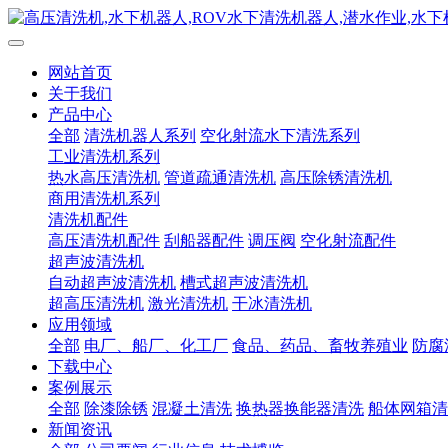
网站首页
关于我们
产品中心
全部
清洗机器人系列
空化射流水下清洗系列
工业清洗机系列
热水高压清洗机
管道疏通清洗机
高压除锈清洗机
商用清洗机系列
清洗机配件
高压清洗机配件
刮船器配件
调压阀
空化射流配件
超声波清洗机
自动超声波清洗机
槽式超声波清洗机
超高压清洗机
激光清洗机
干冰清洗机
应用领域
全部
电厂、船厂、化工厂
食品、药品、畜牧养殖业
防腐
下载中心
案例展示
全部
除漆除锈
混凝土清洗
换热器换能器清洗
船体网箱清
新闻资讯