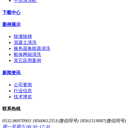
干冰清洗机
下载中心
案例展示
除漆除锈
混凝土清洗
换热器换能器清洗
船体网箱清洗
其它应用案例
新闻资讯
公司要闻
行业信息
技术博览
联系热线
0532-86970903 18560612551(微信同号) 18561519087(微信同号)
周一至周六 08:30~17:30