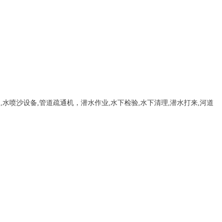
，
,
水喷沙设备
,管道疏通机
，
潜水作业,水下检验,水下清理,潜水打来,河道