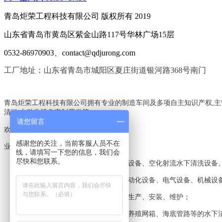
青岛炬荣工程科技有限公司 版权所有 2019
山东省青岛市黄岛区紫金山路117号华林广场15层
0532-86970903、contact@qdjurong.com
工厂地址：山东省青岛市城阳区夏庄街道银河路368号南门
青岛炬荣工程科技有限公司拥有专业的制造车间及多项自主知识产权,主
清淤,自动化设备定制开发等,
请您留言
欢迎电询:18560612551,18561519087
感谢您的关注，当前客服人员不在
业务范围：
线，请填写一下您的信息，我们会
尽快和您联系。
工业高压清洗机、新型环保水喷沙设备、空化射流水下清洗设备
各类非标设备、工业设备、机电自动化设备、电气设备、机械设
自动化生产线及配套装置的设计、生产、安装、维护；
专业工程施工：船舶、海洋平台、养殖网箱、海底管路等的水下