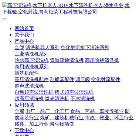
网站首页
关于我们
产品中心
全部
清洗机器人系列
空化射流水下清洗系列
工业清洗机系列
热水高压清洗机
管道疏通清洗机
高压除锈清洗机
商用清洗机系列
清洗机配件
高压清洗机配件
刮船器配件
调压阀
空化射流配件
超声波清洗机
自动超声波清洗机
槽式超声波清洗机
超高压清洗机
激光清洗机
干冰清洗机
应用领域
全部
电厂、船厂、化工厂
食品、药品、畜牧养殖业
防
腐涂装行业
煤矿、建筑机械行业
市政、物业、环卫行业
铸件、加工行业
海生物清洗
下载中心