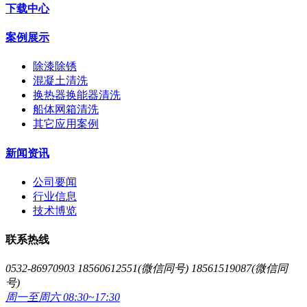
下载中心
案例展示
除漆除锈
混凝土清洗
换热器换能器清洗
船体网箱清洗
其它应用案例
新闻资讯
公司要闻
行业信息
技术博览
联系热线
0532-86970903 18560612551(微信同号) 18561519087(微信同
号)
周一至周六 08:30~17:30