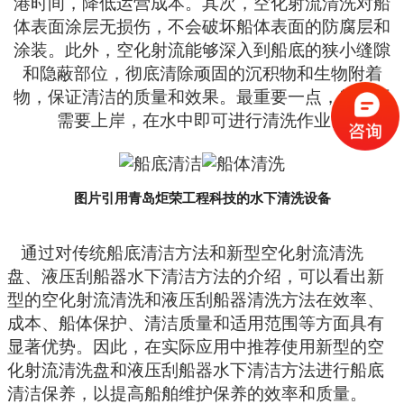
港时间，降低运营成本。其次，空化射流清洗对船
体表面涂层无损伤，不会破坏船体表面的防腐层和
涂装。此外，空化射流能够深入到船底的狭小缝隙
和隐蔽部位，彻底清除顽固的沉积物和生物附着
物，保证清洁的质量和效果。
最重要一点，船舶不
需要上岸，在水中即可进行清洗作业。
图片引用青岛炬荣工程科技的水下清洗设备
通过对传统船底清洁方法和新型空化射流清洗
盘
、液压刮船器
水下清洁方法的
介绍
，可以看出新
型的空化射流清洗
和液压刮船器清洗
方法在效率、
成本、船体保护、清洁质量和适用范围等方面具有
显著优势。因此，在实际应用中推荐使用新型的空
化射流清洗盘
和液压刮船器
水下清洁方法进行船底
清洁保养，以提高船舶维护保养的效率和质量。