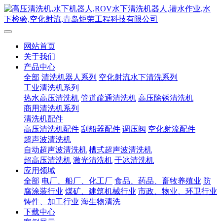
网站首页
关于我们
产品中心
全部
清洗机器人系列
空化射流水下清洗系列
工业清洗机系列
热水高压清洗机
管道疏通清洗机
高压除锈清洗机
商用清洗机系列
清洗机配件
高压清洗机配件
刮船器配件
调压阀
空化射流配件
超声波清洗机
自动超声波清洗机
槽式超声波清洗机
超高压清洗机
激光清洗机
干冰清洗机
应用领域
全部
电厂、船厂、化工厂
食品、药品、畜牧养殖业
防
腐涂装行业
煤矿、建筑机械行业
市政、物业、环卫行业
铸件、加工行业
海生物清洗
下载中心