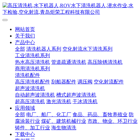
网站首页
关于我们
产品中心
全部
清洗机器人系列
空化射流水下清洗系列
工业清洗机系列
热水高压清洗机
管道疏通清洗机
高压除锈清洗机
商用清洗机系列
清洗机配件
高压清洗机配件
刮船器配件
调压阀
空化射流配件
超声波清洗机
自动超声波清洗机
槽式超声波清洗机
超高压清洗机
激光清洗机
干冰清洗机
应用领域
全部
电厂、船厂、化工厂
食品、药品、畜牧养殖业
防
腐涂装行业
煤矿、建筑机械行业
市政、物业、环卫行业
铸件、加工行业
海生物清洗
下载中心