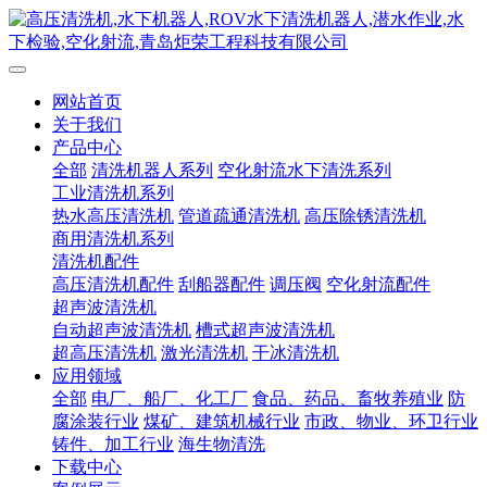
网站首页
关于我们
产品中心
全部
清洗机器人系列
空化射流水下清洗系列
工业清洗机系列
热水高压清洗机
管道疏通清洗机
高压除锈清洗机
商用清洗机系列
清洗机配件
高压清洗机配件
刮船器配件
调压阀
空化射流配件
超声波清洗机
自动超声波清洗机
槽式超声波清洗机
超高压清洗机
激光清洗机
干冰清洗机
应用领域
全部
电厂、船厂、化工厂
食品、药品、畜牧养殖业
防
腐涂装行业
煤矿、建筑机械行业
市政、物业、环卫行业
铸件、加工行业
海生物清洗
下载中心