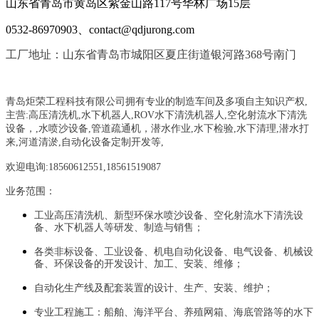
山东省青岛市黄岛区紫金山路117号华林广场15层
0532-86970903、contact@qdjurong.com
工厂地址：山东省青岛市城阳区夏庄街道银河路368号南门
青岛炬荣工程科技有限公司拥有专业的制造车间及多项自主知识产权,
主营:
高压清洗机,水下机器人,ROV水下清洗机器人,空化射流水下清洗
设备，
,
水喷沙设备
,管道疏通机
，
潜水作业,水下检验,水下清理,潜水打
来,河道清淤,自动化设备定制开发等,
欢迎电询:18560612551,18561519087
业务范围：
工业高压清洗机、新型环保水喷沙设备、空化射流水下清洗设
备、水下机器人等研发、制造与销售；
各类非标设备、工业设备、机电自动化设备、电气设备、机械设
备、环保设备的开发设计、加工、安装、维修；
自动化生产线及配套装置的设计、生产、安装、维护；
专业工程施工：船舶、海洋平台、养殖网箱、海底管路等的水下