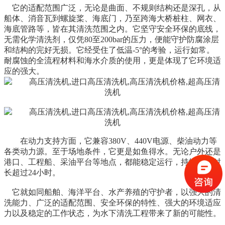
它的适配范围广泛，无论是曲面、不规则结构还是深孔，从
船体、消音瓦到螺旋桨、海底门，乃至跨海大桥桩柱、网衣、
海底管路等，皆在其清洗范围之内。它坚守安全环保的底线，
无需化学清洗剂，仅凭
80至200bar的压力，便能守护防腐涂层
和结构的完好无损。它经受住了低温-5°的考验，运行如常。
耐腐蚀的全流程材料和海水介质的使用，更是体现了它环境适
应的强大。
在动力支持方面，它兼容
380V、440V电源、柴油动力等
各类动力源。至于场地条件，它更是如鱼得水。无论户外还是
港口、工程船、采油平台等地点，都能稳定运行，持续工作时
长超过24小时。
它就如同
船舶、海洋平台、水产养殖
的守护者，以强大的清
洗能力、广泛的适配范围、安全环保的特性、强大的环境适应
力以及稳定的工作状态，为
水下清洗工程
带来了新的可能性。