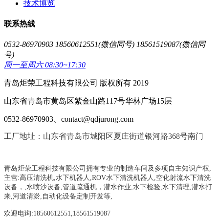
技术博览
联系热线
0532-86970903 18560612551(微信同号) 18561519087(微信同
号)
周一至周六 08:30~17:30
青岛炬荣工程科技有限公司 版权所有 2019
山东省青岛市黄岛区紫金山路117号华林广场15层
0532-86970903、contact@qdjurong.com
工厂地址：山东省青岛市城阳区夏庄街道银河路368号南门
青岛炬荣工程科技有限公司拥有专业的制造车间及多项自主知识产权,
主营:
高压清洗机,水下机器人,ROV水下清洗机器人,空化射流水下清洗
设备，
,
水喷沙设备
,管道疏通机
，
潜水作业,水下检验,水下清理,潜水打
来,河道清淤,自动化设备定制开发等,
欢迎电询:18560612551,18561519087