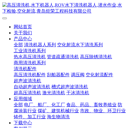
网站首页
关于我们
产品中心
全部
清洗机器人系列
空化射流水下清洗系列
工业清洗机系列
热水高压清洗机
管道疏通清洗机
高压除锈清洗机
商用清洗机系列
清洗机配件
高压清洗机配件
刮船器配件
调压阀
空化射流配件
超声波清洗机
自动超声波清洗机
槽式超声波清洗机
超高压清洗机
激光清洗机
干冰清洗机
应用领域
全部
电厂、船厂、化工厂
食品、药品、畜牧养殖业
防
腐涂装行业
煤矿、建筑机械行业
市政、物业、环卫行业
铸件、加工行业
海生物清洗
下载中心