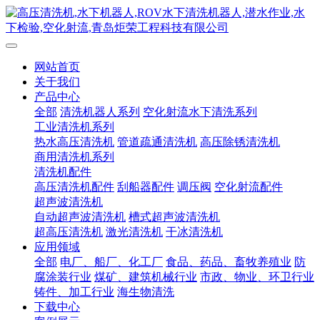
网站首页
关于我们
产品中心
全部
清洗机器人系列
空化射流水下清洗系列
工业清洗机系列
热水高压清洗机
管道疏通清洗机
高压除锈清洗机
商用清洗机系列
清洗机配件
高压清洗机配件
刮船器配件
调压阀
空化射流配件
超声波清洗机
自动超声波清洗机
槽式超声波清洗机
超高压清洗机
激光清洗机
干冰清洗机
应用领域
全部
电厂、船厂、化工厂
食品、药品、畜牧养殖业
防
腐涂装行业
煤矿、建筑机械行业
市政、物业、环卫行业
铸件、加工行业
海生物清洗
下载中心