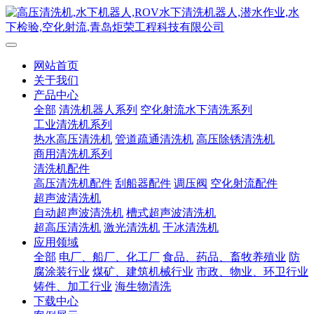
网站首页
关于我们
产品中心
全部
清洗机器人系列
空化射流水下清洗系列
工业清洗机系列
热水高压清洗机
管道疏通清洗机
高压除锈清洗机
商用清洗机系列
清洗机配件
高压清洗机配件
刮船器配件
调压阀
空化射流配件
超声波清洗机
自动超声波清洗机
槽式超声波清洗机
超高压清洗机
激光清洗机
干冰清洗机
应用领域
全部
电厂、船厂、化工厂
食品、药品、畜牧养殖业
防
腐涂装行业
煤矿、建筑机械行业
市政、物业、环卫行业
铸件、加工行业
海生物清洗
下载中心