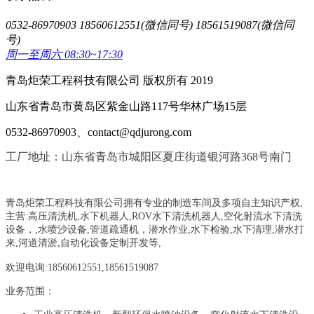
0532-86970903 18560612551(微信同号) 18561519087(微信同
号)
周一至周六 08:30~17:30
青岛炬荣工程科技有限公司 版权所有 2019
山东省青岛市黄岛区紫金山路117号华林广场15层
0532-86970903、contact@qdjurong.com
工厂地址：山东省青岛市城阳区夏庄街道银河路368号南门
青岛炬荣工程科技有限公司拥有专业的制造车间及多项自主知识产权,
主营:
高压清洗机,水下机器人,ROV水下清洗机器人,空化射流水下清洗
设备，
,
水喷沙设备
,管道疏通机
，
潜水作业,水下检验,水下清理,潜水打
来,河道清淤,自动化设备定制开发等,
欢迎电询:18560612551,18561519087
业务范围：