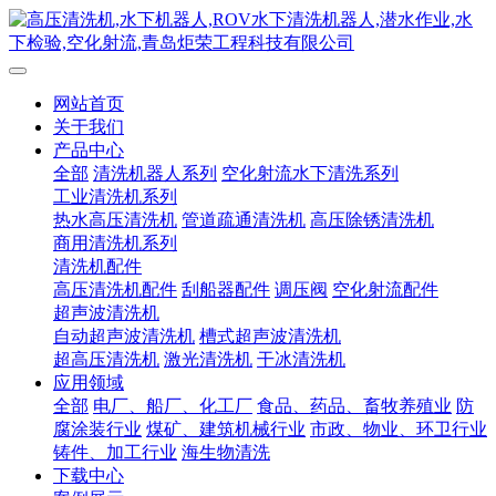
网站首页
关于我们
产品中心
全部
清洗机器人系列
空化射流水下清洗系列
工业清洗机系列
热水高压清洗机
管道疏通清洗机
高压除锈清洗机
商用清洗机系列
清洗机配件
高压清洗机配件
刮船器配件
调压阀
空化射流配件
超声波清洗机
自动超声波清洗机
槽式超声波清洗机
超高压清洗机
激光清洗机
干冰清洗机
应用领域
全部
电厂、船厂、化工厂
食品、药品、畜牧养殖业
防
腐涂装行业
煤矿、建筑机械行业
市政、物业、环卫行业
铸件、加工行业
海生物清洗
下载中心