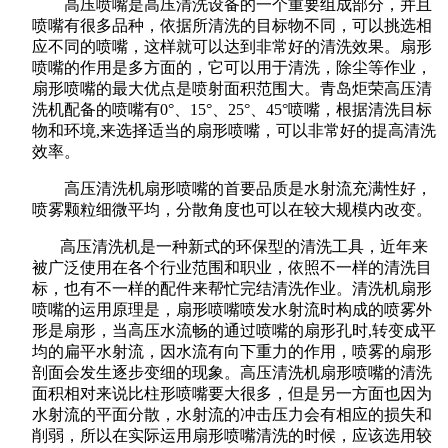
高压喷嘴是高压清洗设备的一个重要组成部分，并且
喷嘴有很多品种，依据所清洗的目标物不同，可以挑选相
应不同的喷嘴，这样就可以达到非常好的清洗效果。扇形
喷嘴的作用是多方面的，它可以用于清洗，除尘等作业，
扇形喷嘴的最大优点是喷射面积范围大。青岛炬荣高压清
洗机配备的喷嘴有
0
°、
15
°、
25
°、
45
°喷嘴，根据清洗目标
物和环境
,
来选择适当的扇形喷嘴，可以非常好的提高清洗
效率。
高压清洗机扇形喷嘴的首要品质是水射流充满性好，
喷雾颗粒细微平均，分散角度也可以在较大规模内改变。
高压清洗机是一种新式的环保型的清洗工具，近年来
被广泛使用在各个行业范围和职业，依照不一样的清洗目
标，也有不一样的配件来帮忙完结清洗作业。清洗机扇形
喷嘴的运用原理是，扇形喷嘴喷发水射流时构成的喷雾外
形是扇形，当高压水流畅的通过喷嘴的扇形孔时
,
转变成平
均的扁平水射流，因水流有向下重力的作用，喷雾的扇形
剖面会发生逐步变细的现象。高压清洗机扇形喷嘴的清洗
面积相对来说比柱形喷嘴要大很多，但是另一方面也因为
水射流的平面分散，水射流的冲击压力会有相应的损失和
削弱，所以在实际运用扇形喷嘴清洗的时候，应该选用较