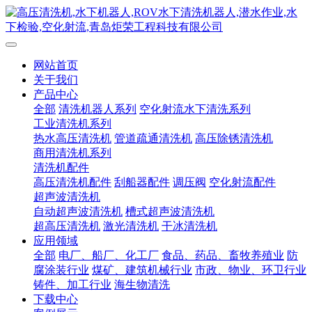
网站首页
关于我们
产品中心
全部
清洗机器人系列
空化射流水下清洗系列
工业清洗机系列
热水高压清洗机
管道疏通清洗机
高压除锈清洗机
商用清洗机系列
清洗机配件
高压清洗机配件
刮船器配件
调压阀
空化射流配件
超声波清洗机
自动超声波清洗机
槽式超声波清洗机
超高压清洗机
激光清洗机
干冰清洗机
应用领域
全部
电厂、船厂、化工厂
食品、药品、畜牧养殖业
防
腐涂装行业
煤矿、建筑机械行业
市政、物业、环卫行业
铸件、加工行业
海生物清洗
下载中心