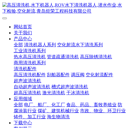
网站首页
关于我们
产品中心
全部
清洗机器人系列
空化射流水下清洗系列
工业清洗机系列
热水高压清洗机
管道疏通清洗机
高压除锈清洗机
商用清洗机系列
清洗机配件
高压清洗机配件
刮船器配件
调压阀
空化射流配件
超声波清洗机
自动超声波清洗机
槽式超声波清洗机
超高压清洗机
激光清洗机
干冰清洗机
应用领域
全部
电厂、船厂、化工厂
食品、药品、畜牧养殖业
防
腐涂装行业
煤矿、建筑机械行业
市政、物业、环卫行业
铸件、加工行业
海生物清洗
下载中心