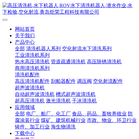
网站首页
关于我们
产品中心
全部
清洗机器人系列
空化射流水下清洗系列
工业清洗机系列
热水高压清洗机
管道疏通清洗机
高压除锈清洗机
商用清洗机系列
清洗机配件
高压清洗机配件
刮船器配件
调压阀
空化射流配件
超声波清洗机
自动超声波清洗机
槽式超声波清洗机
超高压清洗机
激光清洗机
干冰清洗机
应用领域
全部
电厂、船厂、化工厂
食品、药品、畜牧养殖业
防
腐涂装行业
煤矿、建筑机械行业
市政、物业、环卫行业
铸件、加工行业
海生物清洗
下载中心