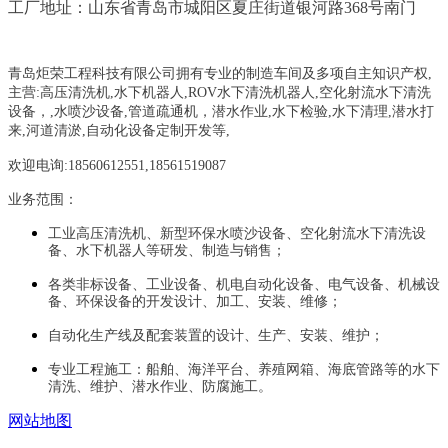
工厂地址：山东省青岛市城阳区夏庄街道银河路368号南门
青岛炬荣工程科技有限公司拥有专业的制造车间及多项自主知识产权,
主营:
高压清洗机,水下机器人,ROV水下清洗机器人,空化射流水下清洗
设备，
,
水喷沙设备
,管道疏通机
，
潜水作业,水下检验,水下清理,潜水打
来,河道清淤,自动化设备定制开发等,
欢迎电询:18560612551,18561519087
业务范围：
工业高压清洗机、新型环保水喷沙设备、空化射流水下清洗设
备、水下机器人等研发、制造与销售；
各类非标设备、工业设备、机电自动化设备、电气设备、机械设
备、环保设备的开发设计、加工、安装、维修；
自动化生产线及配套装置的设计、生产、安装、维护；
专业工程施工：船舶、海洋平台、养殖网箱、海底管路等的水下
清洗、维护、潜水作业、防腐施工。
网站地图