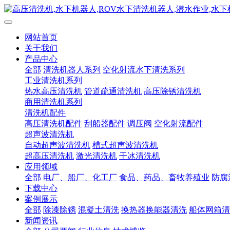
网站首页
关于我们
产品中心
全部
清洗机器人系列
空化射流水下清洗系列
工业清洗机系列
热水高压清洗机
管道疏通清洗机
高压除锈清洗机
商用清洗机系列
清洗机配件
高压清洗机配件
刮船器配件
调压阀
空化射流配件
超声波清洗机
自动超声波清洗机
槽式超声波清洗机
超高压清洗机
激光清洗机
干冰清洗机
应用领域
全部
电厂、船厂、化工厂
食品、药品、畜牧养殖业
防腐
下载中心
案例展示
全部
除漆除锈
混凝土清洗
换热器换能器清洗
船体网箱清
新闻资讯