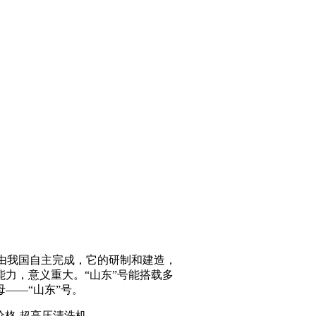
由我国自主完成，它的研制和建造，
力，意义重大。“山东”号能搭载多
——“山东”号。