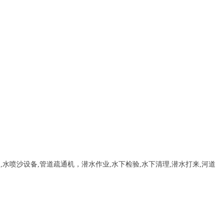
，
,
水喷沙设备
,管道疏通机
，
潜水作业,水下检验,水下清理,潜水打来,河道