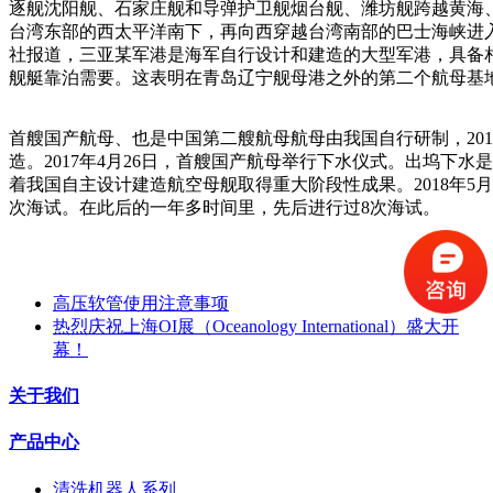
逐舰沈阳舰、石家庄舰和导弹护卫舰烟台舰、潍坊舰跨越黄海
台湾东部的西太平洋南下，再向西穿越台湾南部的巴士海峡进
社报道，三亚某军港是海军自行设计和建造的大型军港，具备
舰艇靠泊需要。这表明在青岛辽宁舰母港之外的第二个航母基
首艘国产航母、也是中国第二艘航母航母由我国自行研制，2013
造。2017年4月26日，首艘国产航母举行下水仪式。出坞下
着我国自主设计建造航空母舰取得重大阶段性成果。2018年5月
次海试。在此后的一年多时间里，先后进行过8次海试。
高压软管使用注意事项
热烈庆祝上海OI展（Oceanology International）盛大开
幕！
关于我们
产品中心
清洗机器人系列