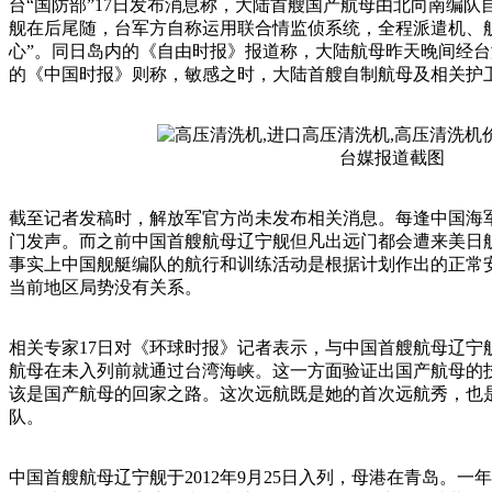
台“国防部”17日发布消息称，大陆首艘国产航母由北向南编
舰在后尾随，台军方自称运用联合情监侦系统，全程派遣机、
心”。同日岛内的《自由时报》报道称，大陆航母昨天晚间经台
的《中国时报》则称，敏感之时，大陆首艘自制航母及相关护卫
台媒报道截图
截至记者发稿时，解放军官方尚未发布相关消息。每逢中国海
门发声。而之前中国首艘航母辽宁舰但凡出远门都会遭来美日
事实上中国舰艇编队的航行和训练活动是根据计划作出的正常
当前地区局势没有关系。
相关专家17日对《环球时报》记者表示，与中国首艘航母辽宁
航母在未入列前就通过台湾海峡。这一方面验证出国产航母的
该是国产航母的回家之路。这次远航既是她的首次远航秀，也
队。
中国首艘航母辽宁舰于2012年9月25日入列，母港在青岛。一年