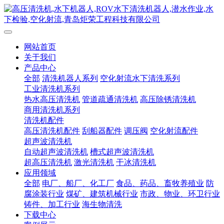
网站首页
关于我们
产品中心
全部
清洗机器人系列
空化射流水下清洗系列
工业清洗机系列
热水高压清洗机
管道疏通清洗机
高压除锈清洗机
商用清洗机系列
清洗机配件
高压清洗机配件
刮船器配件
调压阀
空化射流配件
超声波清洗机
自动超声波清洗机
槽式超声波清洗机
超高压清洗机
激光清洗机
干冰清洗机
应用领域
全部
电厂、船厂、化工厂
食品、药品、畜牧养殖业
防
腐涂装行业
煤矿、建筑机械行业
市政、物业、环卫行业
铸件、加工行业
海生物清洗
下载中心