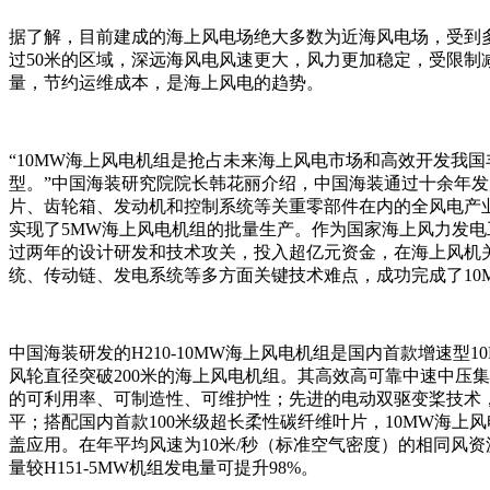
据了解，目前建成的海上风电场绝大多数为近海风电场，受到
过50米的区域，深远海风电风速更大，风力更加稳定，受限制
量，节约运维成本，是海上风电的趋势。
“10MW海上风电机组是抢占未来海上风电市场和高效开发我
型。”中国海装研究院院长韩花丽介绍，中国海装通过十余年
片、齿轮箱、发动机和控制系统等关重零部件在内的全风电产
实现了5MW海上风电机组的批量生产。作为国家海上风力发
过两年的设计研发和技术攻关，投入超亿元资金，在海上风机
统、传动链、发电系统等多方面关键技术难点，成功完成了10
中国海装研发的H210-10MW海上风电机组是国内首款增速型
风轮直径突破200米的海上风电机组。其高效高可靠中速中压
的可利用率、可制造性、可维护性；先进的电动双驱变桨技术
平；搭配国内首款100米级超长柔性碳纤维叶片，10MW海上
盖应用。在年平均风速为10米/秒（标准空气密度）的相同风资
量较H151-5MW机组发电量可提升98%。