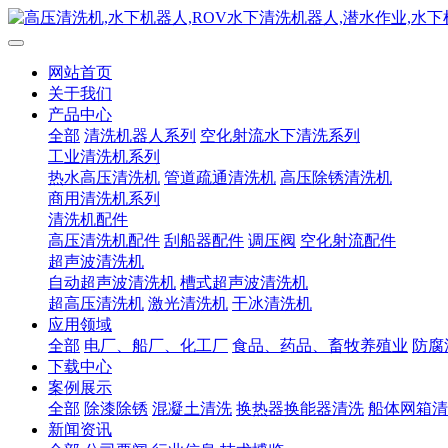
网站首页
关于我们
产品中心
全部
清洗机器人系列
空化射流水下清洗系列
工业清洗机系列
热水高压清洗机
管道疏通清洗机
高压除锈清洗机
商用清洗机系列
清洗机配件
高压清洗机配件
刮船器配件
调压阀
空化射流配件
超声波清洗机
自动超声波清洗机
槽式超声波清洗机
超高压清洗机
激光清洗机
干冰清洗机
应用领域
全部
电厂、船厂、化工厂
食品、药品、畜牧养殖业
防腐
下载中心
案例展示
全部
除漆除锈
混凝土清洗
换热器换能器清洗
船体网箱清
新闻资讯