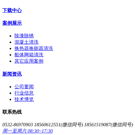
下载中心
案例展示
除漆除锈
混凝土清洗
换热器换能器清洗
船体网箱清洗
其它应用案例
新闻资讯
公司要闻
行业信息
技术博览
联系热线
0532-86970903 18560612551(微信同号) 18561519087(微信同号)
周一至周六 08:30~17:30