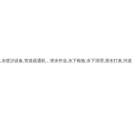
，
,
水喷沙设备
,管道疏通机
，
潜水作业,水下检验,水下清理,潜水打来,河道