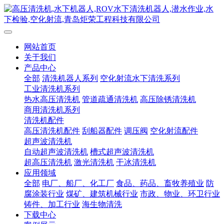
网站首页
关于我们
产品中心
全部
清洗机器人系列
空化射流水下清洗系列
工业清洗机系列
热水高压清洗机
管道疏通清洗机
高压除锈清洗机
商用清洗机系列
清洗机配件
高压清洗机配件
刮船器配件
调压阀
空化射流配件
超声波清洗机
自动超声波清洗机
槽式超声波清洗机
超高压清洗机
激光清洗机
干冰清洗机
应用领域
全部
电厂、船厂、化工厂
食品、药品、畜牧养殖业
防
腐涂装行业
煤矿、建筑机械行业
市政、物业、环卫行业
铸件、加工行业
海生物清洗
下载中心