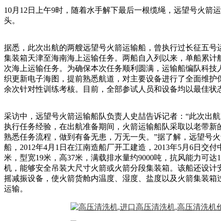
10月12日上午9时，随着水手解下最后一根缆绳，远望号火箭
头。
据悉，此次出航的两艘远望号火箭运输船，曾执行过长征五号
集装箱天津至海南海上运输任务。两船自入列以来，单船累计
次海上运输任务。为确保本次任务顺利圆满，运输船编队科技
织更新电子海图，提前熟悉航道，对主要设备进行了全面维护保
余次针对性训练考核。目前，全部参试人员和设备均以最佳状
采访中，远望号火箭运输船队负责人史喆告诉记者：“此次出
执行任务经验，在出航准备期间，火箭运输船队采取以老带新
熟悉任务流程，做到有备无患，万无一失。”据了解，远望号
船，2012年4月1日在江南造船厂开工建造，2013年5月6日交
米，型宽19米，高37米，满载排水量约9000吨，抗风能力可达
机，能够安全吊装大尺寸火箭或火箭分段集装箱。该船还设计
摇减振设备，使火箭货舱内温度、湿度、盐度以及火箭集装箱
运输。