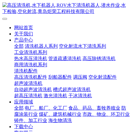
网站首页
关于我们
产品中心
全部
清洗机器人系列
空化射流水下清洗系列
工业清洗机系列
热水高压清洗机
管道疏通清洗机
高压除锈清洗机
商用清洗机系列
清洗机配件
高压清洗机配件
刮船器配件
调压阀
空化射流配件
超声波清洗机
自动超声波清洗机
槽式超声波清洗机
超高压清洗机
激光清洗机
干冰清洗机
应用领域
全部
电厂、船厂、化工厂
食品、药品、畜牧养殖业
防
腐涂装行业
煤矿、建筑机械行业
市政、物业、环卫行业
铸件、加工行业
海生物清洗
下载中心