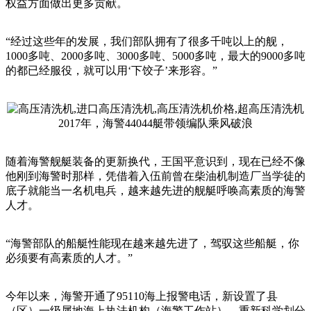
权益方面做出更多贡献。
“经过这些年的发展，我们部队拥有了很多千吨以上的舰，
1000多吨、2000多吨、3000多吨、5000多吨，最大的9000多吨
的都已经服役，就可以用‘下饺子’来形容。”
2017年，海警44044艇带领编队乘风破浪
随着海警舰艇装备的更新换代，王国平意识到，现在已经不像
他刚到海警时那样，凭借着入伍前曾在柴油机制造厂当学徒的
底子就能当一名机电兵，越来越先进的舰艇呼唤高素质的海警
人才。
“海警部队的船艇性能现在越来越先进了，驾驭这些船艇，你
必须要有高素质的人才。”
今年以来，海警开通了95110海上报警电话，新设置了县
（区）一级属地海上执法机构（海警工作站），重新科学划分