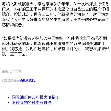
海鸥飞舞晚霞漫天，潮起潮落岁岁年年。又一次出海执行任务
归来，45岁的王国平从床底的木盒里取出自己过去的照片仔细
端详。按照规定，再有三四年，他就要离开海警了，对于为之
奉献了人生中大好青春年华的中国海警，王国平的心中充满了
感情和依恋。
“如果我当初没有选择加入中国海警，可能我这辈子都见不到
南沙那蔚蓝的海，也永远都不知道祖国的万里海疆是如此辽
阔。我感觉，我现在还年轻，如果有可能的话，我想在海警部
队一直干下去。”
来源: 央广军事
点击查看更多
高压清洗机
。
国际油价创28年最大涨幅！
喷砂除锈的种类有哪些