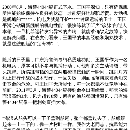
2000年8月，海警44044艇正式下水。王国平深知，只有确保舰
艇性能始终保持在良好的状态，才能更好地履职尽责。发动机
是舰船的“***”，机电兵就是守护“***”健康运转的卫士，王国
平潜心钻研新舰艇的机电性能，很快练就了听声“诊脉”的过人
本领，一旦机器运转发出异常的声响，就能准确锁定故障，快
速解决问题。在战友们看来，王国平的丰富经验和娴熟技术，
就是这艘舰艇的“定海神针”。
随后的日子里，广东海警缉毒缉私屡建功勋。王国平作为一名
机电兵，原本可以不参与抓捕行动，可他却多次主动请缨，带
头跳帮。所谓跳帮指的是在两船碰撞接触的一瞬间，跳到对方
船上进行作战的战术动作。一旦失败，则面临落海或被两船夹
击丧命的危险。可王国平无所畏惧，每一次都毫不犹豫地冲在
前面。2011年3月，海警44044艇接到命令出海缉毒，那天的海
面浪高约3米，风力超过8级，所有的渔船都回港避风，只有海
警44044艇像一把利剑直插大海。
“海浪从船头可以一下子盖到船尾，整个都盖过去了，船颠簸
起来一上一下的，像一片树叶一样。我作为老同志，抗风能力