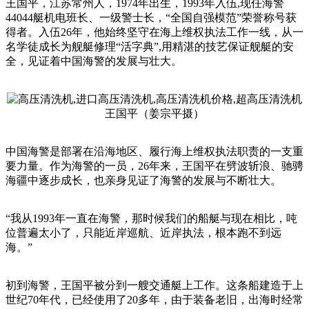
王国平，江苏常州人，1974年出生，1993年入伍,现任海警
44044艇机电班长、一级警士长，“全国自强模范”荣誉称号获
得者。入伍26年，他始终坚守在海上维权执法工作一线，从一
名学徒成长为舰艇修理“活字典”,用精湛的技艺保证舰艇的安
全，见证着中国海警的发展与壮大。
王国平（姜宗平摄）
中国海警是部署在沿海地区、履行海上维权执法职责的一支重
要力量。作为海警的一员，26年来，王国平在劈波斩浪、驰骋
海疆中逐步成长，也亲身见证了海警的发展与不断壮大。
“我从1993年一直在海警，那时候我们的船艇与现在相比，吨
位普遍太小了，只能近岸巡航、近岸执法，根本跑不到远
海。”
初到海警，王国平被分到一艘交通艇上工作。这条船建造于上
世纪70年代，已经使用了20多年，由于装备老旧，出海时经常