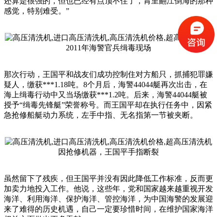
还算是很强的，但也已经有点顶不住了，胃里翻江倒海的那种
感觉，特别难受。”
2011年海警官兵缉毒现场
那次行动，王国平和战友们成功控制住对方船只，抓捕犯罪嫌
疑人，缴获***1.18吨。8个月后，海警44044艇再次出击，在
海上缉毒行动中又当场缴获***1.2吨。后来，海警44044艇被
授予“缉毒先锋艇”荣誉称号。而王国平却在执行任务中，因紧
急抢修船艇动力系统，左手中指、无名指第一节被夹断。
因抢修机器，王国平手指断裂
虽然留下了残疾，但王国平并没有因此降低工作标准，反而更
加卖力地投入工作。他说，这些年，党和国家越来越重视开发
海洋、利用海洋、保护海洋、管控海洋，为中国海警的发展迎
来了难得的历史机遇，自己一定要珍惜时间，在维护国家海洋