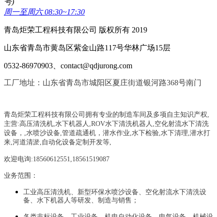
号)
周一至周六 08:30~17:30
青岛炬荣工程科技有限公司 版权所有 2019
山东省青岛市黄岛区紫金山路117号华林广场15层
0532-86970903、contact@qdjurong.com
工厂地址：山东省青岛市城阳区夏庄街道银河路368号南门
青岛炬荣工程科技有限公司拥有专业的制造车间及多项自主知识产权,
主营:
高压清洗机,水下机器人,ROV水下清洗机器人,空化射流水下清洗
设备，
,
水喷沙设备
,管道疏通机
，
潜水作业,水下检验,水下清理,潜水打
来,河道清淤,自动化设备定制开发等,
欢迎电询:18560612551,18561519087
业务范围：
工业高压清洗机、新型环保水喷沙设备、空化射流水下清洗设
备、水下机器人等研发、制造与销售；
各类非标设备、工业设备、机电自动化设备、电气设备、机械设