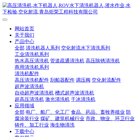
网站首页
关于我们
产品中心
全部
清洗机器人系列
空化射流水下清洗系列
工业清洗机系列
热水高压清洗机
管道疏通清洗机
高压除锈清洗机
商用清洗机系列
清洗机配件
高压清洗机配件
刮船器配件
调压阀
空化射流配件
超声波清洗机
自动超声波清洗机
槽式超声波清洗机
超高压清洗机
激光清洗机
干冰清洗机
应用领域
全部
电厂、船厂、化工厂
食品、药品、畜牧养殖业
防
腐涂装行业
煤矿、建筑机械行业
市政、物业、环卫行业
铸件、加工行业
海生物清洗
下载中心