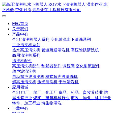
网站首页
关于我们
产品中心
全部
清洗机器人系列
空化射流水下清洗系列
工业清洗机系列
热水高压清洗机
管道疏通清洗机
高压除锈清洗机
商用清洗机系列
清洗机配件
高压清洗机配件
刮船器配件
调压阀
空化射流配件
超声波清洗机
自动超声波清洗机
槽式超声波清洗机
超高压清洗机
激光清洗机
干冰清洗机
应用领域
全部
电厂、船厂、化工厂
食品、药品、畜牧养殖业
防
腐涂装行业
煤矿、建筑机械行业
市政、物业、环卫行业
铸件、加工行业
海生物清洗
下载中心