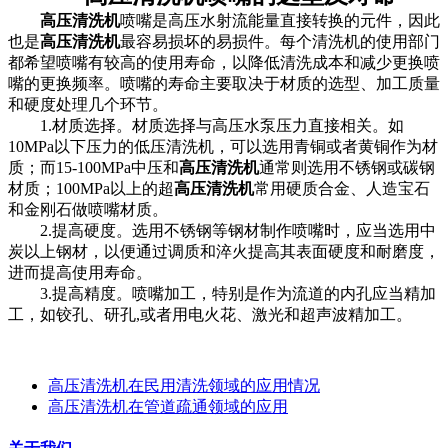
高压清洗机
喷嘴是高压水射流能量直接转换的元件，因此
也是
高压清洗机
最容易
损坏
的易损件。每个
清洗机
的使用部门
都希望喷嘴有较高的使用寿命，以降低清洗成本和减少更换喷
嘴的更换频率。喷嘴
的
寿命主要取决于材质的选型、加工质量
和硬度处理几个
环节
。
1.
材质
选择。材质选择与高压水泵压力直接相关。如
10MP
a
以下
压力的低压清洗机，可以选用青铜或者黄铜作为材
质；而
15-100MP
a中压和
高压清洗机
通常则选用不锈钢或碳钢
材质；
100MP
a以上的超
高压清洗机
常用硬质合金、人造宝石
和金刚石做喷嘴材质。
2.
提高
硬度。选用不锈钢等钢材制作喷嘴时，应当选用中
炭以上钢材，
以便
通过调质和淬火提高其表面硬度和耐磨度，
进而提高使用寿命。
3.
提高
精度。喷嘴加工
，
特别是作为流道的内孔应当精加
工，
如铰孔、研孔
,或者用电火花、激光和超声波精加工。
高压清洗机在民用清洗领域的应用情况
高压清洗机在管道疏通领域的应用